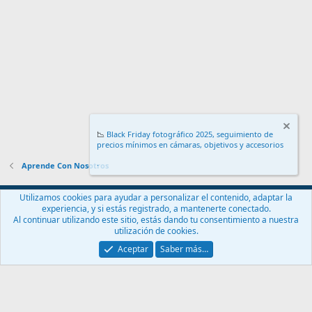
📉
Black Friday fotográfico 2025, seguimiento de
precios mínimos en cámaras, objetivos y accesorios
.
Aprende Con Nosotros
Español (ES)
Utilizamos cookies para ayudar a personalizar el contenido, adaptar la
experiencia, y si estás registrado, a mantenerte conectado.
Contáctanos
Términos y reglas
Política de privacidad
Ayuda
Al continuar utilizando este sitio, estás dando tu consentimiento a nuestra
Inicio
R
utilización de cookies.
S
S
Aceptar
Saber más…
®
Community platform by XenForo
© 2010-2024 XenForo Ltd.