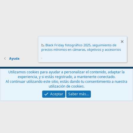
📉
Black Friday fotográfico 2025, seguimiento de
precios mínimos en cámaras, objetivos y accesorios
.
Ayuda
Español (ES)
Utilizamos cookies para ayudar a personalizar el contenido, adaptar la
experiencia, y si estás registrado, a mantenerte conectado.
Contáctanos
Términos y reglas
Política de privacidad
Ayuda
Al continuar utilizando este sitio, estás dando tu consentimiento a nuestra
Inicio
R
utilización de cookies.
S
S
Aceptar
Saber más…
®
Community platform by XenForo
© 2010-2024 XenForo Ltd.