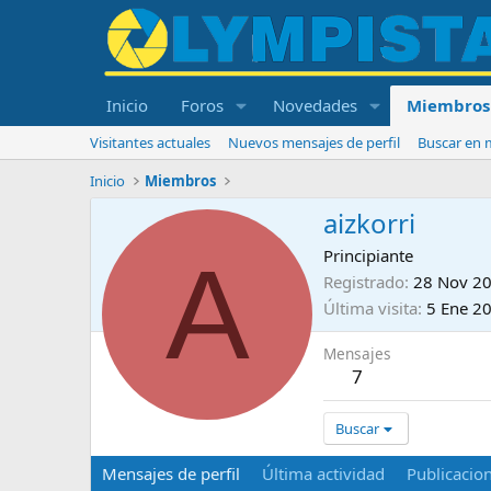
Inicio
Foros
Novedades
Miembros
Visitantes actuales
Nuevos mensajes de perfil
Buscar en m
Inicio
Miembros
aizkorri
A
Principiante
Registrado
28 Nov 2
Última visita
5 Ene 2
Mensajes
7
Buscar
Mensajes de perfil
Última actividad
Publicacio