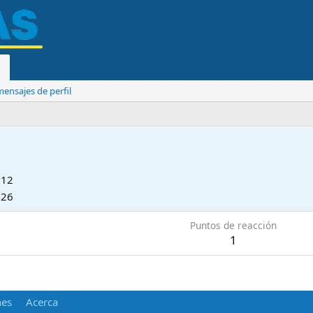
ensajes de perfil
012
026
Puntos de reacción
1
nes
Acerca