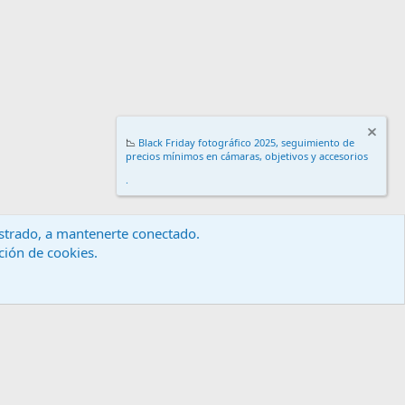
📉
Black Friday fotográfico 2025, seguimiento de
precios mínimos en cámaras, objetivos y accesorios
.
gistrado, a mantenerte conectado.
ación de cookies.
érminos y reglas
Política de privacidad
Ayuda
Inicio
R
S
S