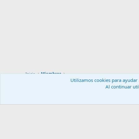
Inicio
Miembros
Utilizamos cookies para ayudar a
Al continuar uti
Español (ES)