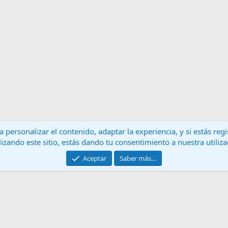
 personalizar el contenido, adaptar la experiencia, y si estás re
lizando este sitio, estás dando tu consentimiento a nuestra utiliz
Contáctanos
T
Aceptar
Saber más…
®
Community platform by XenForo
© 2010-2024 XenForo Ltd.