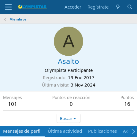
Acceder
Regístrate
Miembros
A
Asalto
Olympista Participante
Registrado
19 Ene 2017
Última visita
3 Nov 2024
Mensajes
Puntos de reacción
Puntos
101
0
16
Buscar
Mensajes de perfil
Última actividad
Publicaciones
Acerca