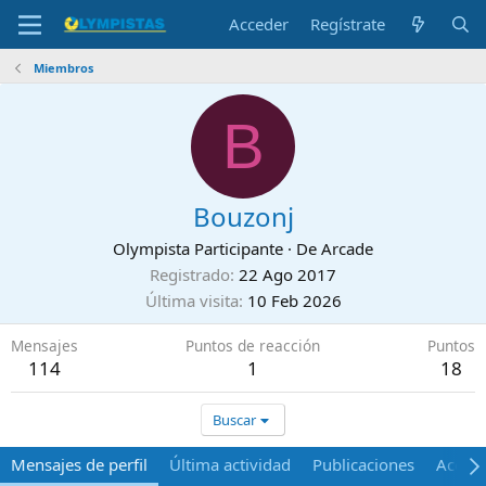
Acceder
Regístrate
Miembros
B
Bouzonj
Olympista Participante
·
De
Arcade
Registrado
22 Ago 2017
Última visita
10 Feb 2026
Mensajes
Puntos de reacción
Puntos
114
1
18
Buscar
Mensajes de perfil
Última actividad
Publicaciones
Acerca