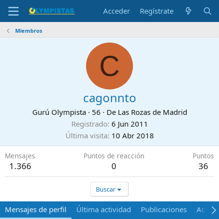
Acceder
Regístrate
Miembros
C
cagonnto
Gurú Olympista
·
56
·
De
Las Rozas de Madrid
Registrado
6 Jun 2011
Última visita
10 Abr 2018
Mensajes
Puntos de reacción
Puntos
1.366
0
36
Buscar
Mensajes de perfil
Última actividad
Publicaciones
Acerca