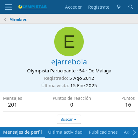
Acceder
Regístrate
Miembros
E
ejarrebola
Olympista Participante
·
54
·
De
Málaga
Registrado
5 Ago 2012
Última visita
15 Ene 2025
Mensajes
Puntos de reacción
Puntos
201
0
16
Buscar
Mensajes de perfil
Última actividad
Publicaciones
Acerca