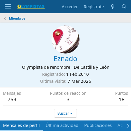
Acceder
Regístrate
Miembros
Eznado
Olympista de renombre
·
De
Castilla y León
Registrado
1 Feb 2010
Última visita
7 Mar 2026
Mensajes
Puntos de reacción
Puntos
753
3
18
Buscar
Mensajes de perfil
Última actividad
Publicaciones
Acerca