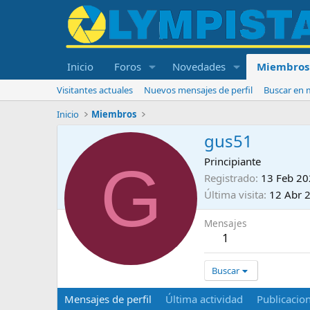
Inicio
Foros
Novedades
Miembros
Visitantes actuales
Nuevos mensajes de perfil
Buscar en m
Inicio
Miembros
gus51
G
Principiante
Registrado
13 Feb 2
Última visita
12 Abr 
Mensajes
1
Buscar
Mensajes de perfil
Última actividad
Publicacio