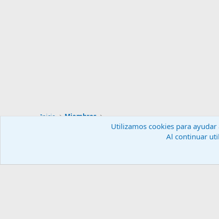
Inicio
Miembros
Utilizamos cookies para ayudar a
Al continuar uti
Español (ES)