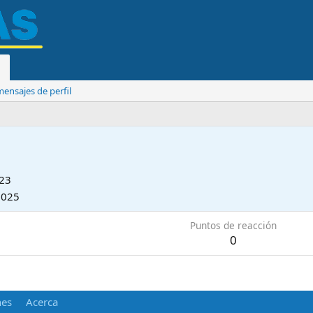
ensajes de perfil
023
2025
Puntos de reacción
0
nes
Acerca