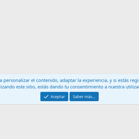
 personalizar el contenido, adaptar la experiencia, y si estás re
lizando este sitio, estás dando tu consentimiento a nuestra utiliz
Contáctanos
T
Aceptar
Saber más…
®
Community platform by XenForo
© 2010-2024 XenForo Ltd.