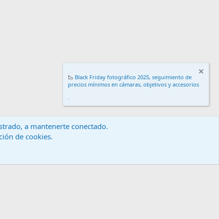
📉
Black Friday fotográfico 2025, seguimiento de
precios mínimos en cámaras, objetivos y accesorios
.
gistrado, a mantenerte conectado.
ación de cookies.
érminos y reglas
Política de privacidad
Ayuda
Inicio
R
S
S