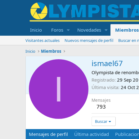
Inicio
Foros
Novedades
Miembros
Visitantes actuales
Nuevos mensajes de perfil
Buscar en m
Inicio
Miembros
ismael67
I
Olympista de renomb
Registrado
29 Sep 2
Última visita
24 Oct 
Mensajes
793
Buscar
Mensajes de perfil
Última actividad
Publicacio