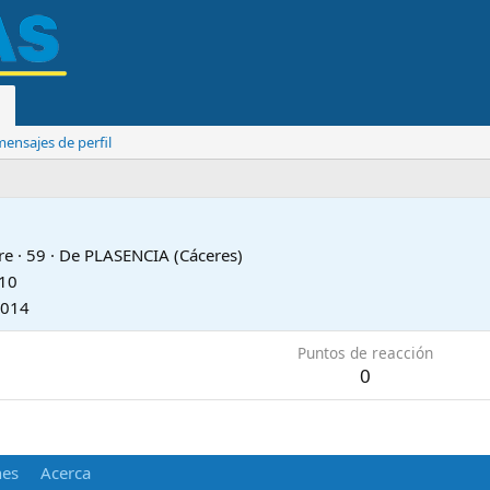
ensajes de perfil
re
·
59
·
De
PLASENCIA (Cáceres)
010
2014
Puntos de reacción
0
nes
Acerca