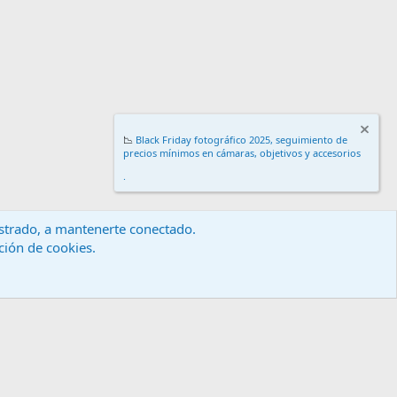
📉
Black Friday fotográfico 2025, seguimiento de
precios mínimos en cámaras, objetivos y accesorios
.
gistrado, a mantenerte conectado.
ación de cookies.
érminos y reglas
Política de privacidad
Ayuda
Inicio
R
S
S