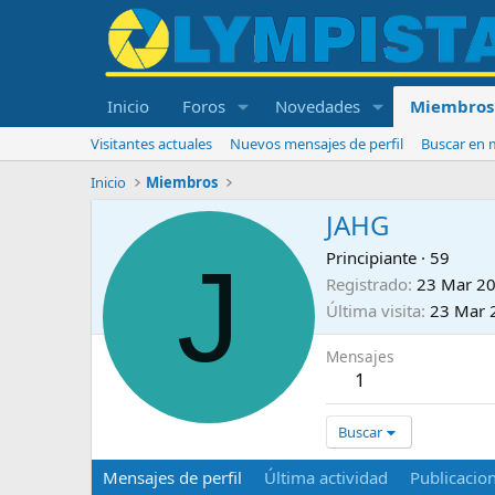
Inicio
Foros
Novedades
Miembros
Visitantes actuales
Nuevos mensajes de perfil
Buscar en m
Inicio
Miembros
JAHG
J
Principiante
·
59
Registrado
23 Mar 2
Última visita
23 Mar 
Mensajes
1
Buscar
Mensajes de perfil
Última actividad
Publicacio