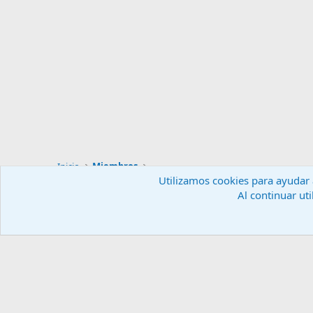
Inicio
Miembros
Utilizamos cookies para ayudar a
Al continuar uti
Español (ES)