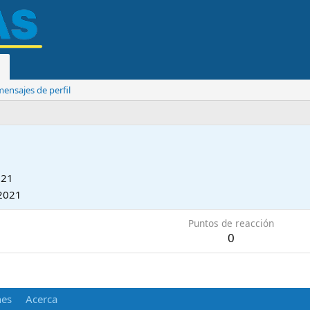
ensajes de perfil
021
2021
Puntos de reacción
0
nes
Acerca