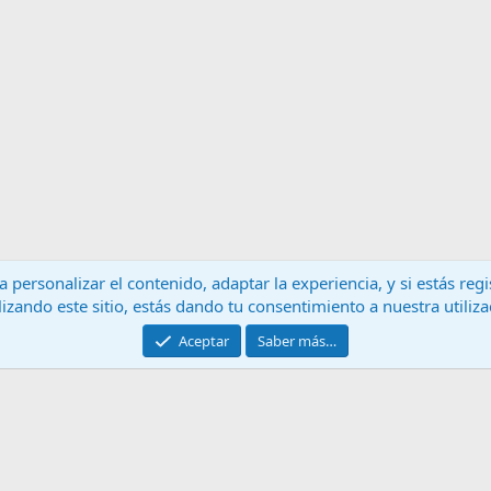
 personalizar el contenido, adaptar la experiencia, y si estás re
lizando este sitio, estás dando tu consentimiento a nuestra utiliz
Contáctanos
T
Aceptar
Saber más…
®
Community platform by XenForo
© 2010-2024 XenForo Ltd.