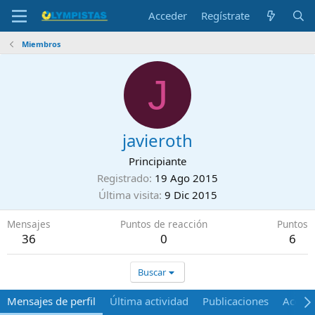
Acceder
Regístrate
Miembros
J
javieroth
Principiante
Registrado
19 Ago 2015
Última visita
9 Dic 2015
Mensajes
Puntos de reacción
Puntos
36
0
6
Buscar
Mensajes de perfil
Última actividad
Publicaciones
Acerca