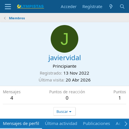
Acceder
Regístrate
Miembros
J
javiervidal
Principiante
Registrado
13 Nov 2022
Última visita
20 Abr 2026
Mensajes
Puntos de reacción
Puntos
4
0
1
Buscar
Mensajes de perfil
Última actividad
Publicaciones
Acerca