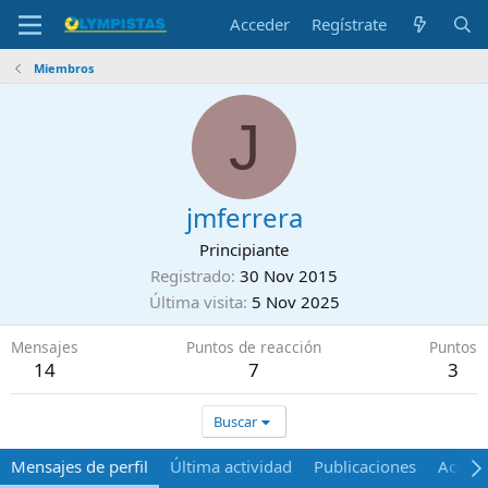
Acceder
Regístrate
Miembros
J
jmferrera
Principiante
Registrado
30 Nov 2015
Última visita
5 Nov 2025
Mensajes
Puntos de reacción
Puntos
14
7
3
Buscar
Mensajes de perfil
Última actividad
Publicaciones
Acerca