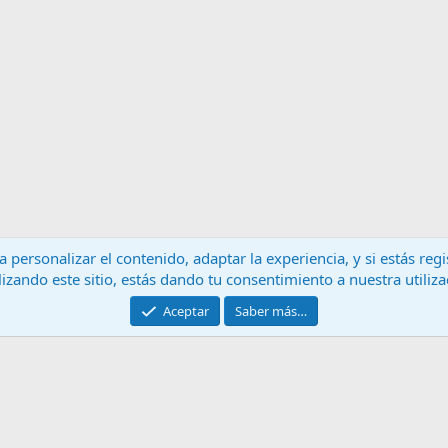
 personalizar el contenido, adaptar la experiencia, y si estás re
lizando este sitio, estás dando tu consentimiento a nuestra utiliz
Contáctanos
T
Aceptar
Saber más…
®
Community platform by XenForo
© 2010-2024 XenForo Ltd.