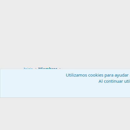
Inicio
Miembros
Utilizamos cookies para ayudar a
Al continuar uti
Español (ES)