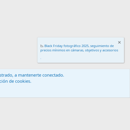
📉
Black Friday fotográfico 2025, seguimiento de
precios mínimos en cámaras, objetivos y accesorios
.
gistrado, a mantenerte conectado.
ación de cookies.
érminos y reglas
Política de privacidad
Ayuda
Inicio
R
S
S