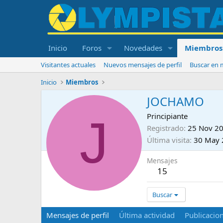
Inicio
Foros
Novedades
Miembros
Visitantes actuales
Nuevos mensajes de perfil
Buscar en m
Inicio
Miembros
JOCHAMO
J
Principiante
Registrado
25 Nov 2
Última visita
30 May 
Mensajes
15
Buscar
Mensajes de perfil
Última actividad
Publicacio