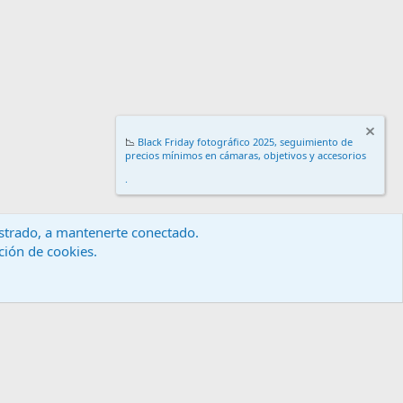
📉
Black Friday fotográfico 2025, seguimiento de
precios mínimos en cámaras, objetivos y accesorios
.
gistrado, a mantenerte conectado.
ación de cookies.
érminos y reglas
Política de privacidad
Ayuda
Inicio
R
S
S