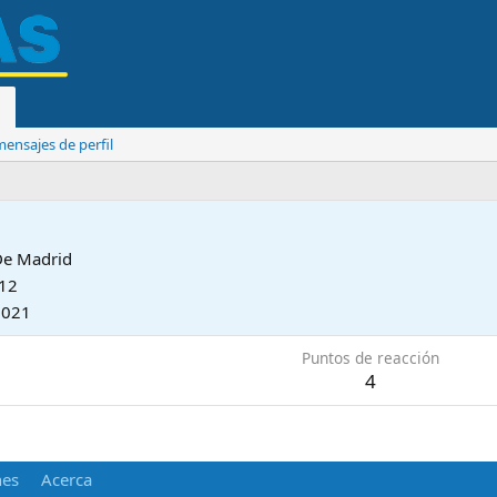
ensajes de perfil
De
Madrid
012
2021
Puntos de reacción
4
nes
Acerca