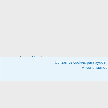
Inicio
Miembros
Utilizamos cookies para ayudar a
Al continuar uti
Español (ES)