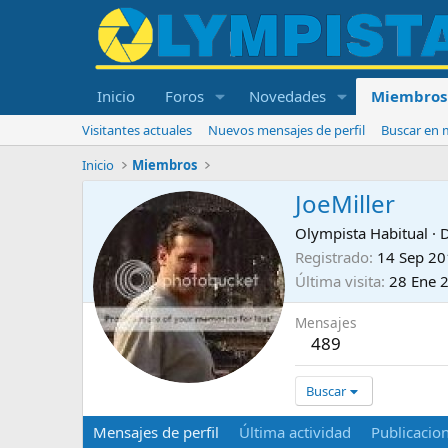
Inicio
Foros
Novedades
Miembros
Visitantes actuales
Nuevos mensajes de perfil
Buscar en m
Inicio
Miembros
JoeMiller
Olympista Habitual
·
Registrado
14 Sep 2
Última visita
28 Ene 
Mensajes
489
Buscar
Mensajes de perfil
Última actividad
Publicacio