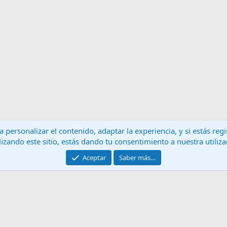
 personalizar el contenido, adaptar la experiencia, y si estás re
lizando este sitio, estás dando tu consentimiento a nuestra utiliz
Contáctanos
T
Aceptar
Saber más…
®
Community platform by XenForo
© 2010-2024 XenForo Ltd.