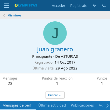
Acceder
Regístrate
Miembros
J
juan granero
Principiante
·
De
ASTURIAS
Registrado
14 Oct 2017
Última visita
29 Ago 2022
Mensajes
Puntos de reacción
Puntos
23
1
1
Buscar
Mensajes de perfil
Última actividad
Publicaciones
Acerca