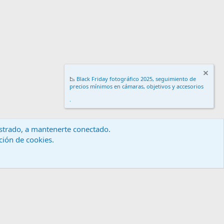
📉
Black Friday fotográfico 2025, seguimiento de
precios mínimos en cámaras, objetivos y accesorios
.
gistrado, a mantenerte conectado.
ación de cookies.
érminos y reglas
Política de privacidad
Ayuda
Inicio
R
S
S