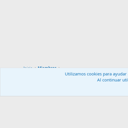
Inicio
Miembros
Utilizamos cookies para ayudar a
Al continuar uti
Español (ES)