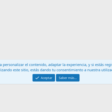
 personalizar el contenido, adaptar la experiencia, y si estás re
lizando este sitio, estás dando tu consentimiento a nuestra utiliz
Contáctanos
T
Aceptar
Saber más…
®
Community platform by XenForo
© 2010-2024 XenForo Ltd.