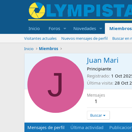
Inicio
Foros
Novedades
Miembros
Visitantes actuales
Nuevos mensajes de perfil
Buscar en m
Inicio
Miembros
Juan Mari
J
Principiante
Registrado
1 Oct 202
Última visita
28 Oct 
Mensajes
1
Buscar
Mensajes de perfil
Última actividad
Publicacio