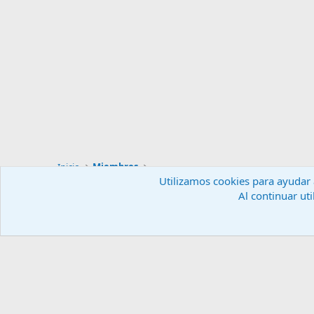
Inicio
Miembros
Utilizamos cookies para ayudar a
Al continuar uti
Español (ES)