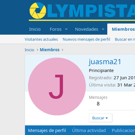
Inicio
Foros
Novedades
Miembros
Visitantes actuales
Nuevos mensajes de perfil
Buscar en m
Inicio
Miembros
juasma21
J
Principiante
Registrado
27 Jun 20
Última visita
31 Mar 
Mensajes
8
Buscar
Mensajes de perfil
Última actividad
Publicacio