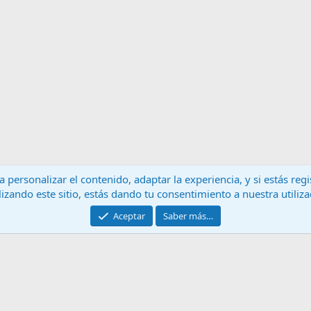
 personalizar el contenido, adaptar la experiencia, y si estás re
lizando este sitio, estás dando tu consentimiento a nuestra utiliz
Contáctanos
T
Aceptar
Saber más…
®
Community platform by XenForo
© 2010-2024 XenForo Ltd.