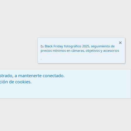
📉
Black Friday fotográfico 2025, seguimiento de
precios mínimos en cámaras, objetivos y accesorios
.
gistrado, a mantenerte conectado.
ación de cookies.
érminos y reglas
Política de privacidad
Ayuda
Inicio
R
S
S