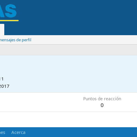
ensajes de perfil
11
2017
Puntos de reacción
0
nes
Acerca