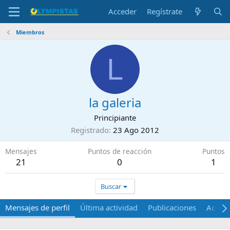
Acceder
Regístrate
Miembros
L
la galeria
Principiante
Registrado
23 Ago 2012
Mensajes
Puntos de reacción
Puntos
21
0
1
Buscar
Mensajes de perfil
Última actividad
Publicaciones
Acerca