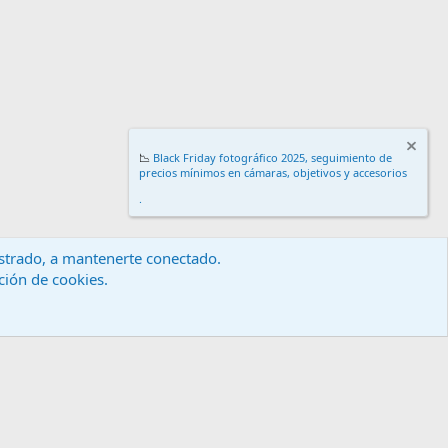
📉
Black Friday fotográfico 2025, seguimiento de
precios mínimos en cámaras, objetivos y accesorios
.
gistrado, a mantenerte conectado.
ación de cookies.
érminos y reglas
Política de privacidad
Ayuda
Inicio
R
S
S