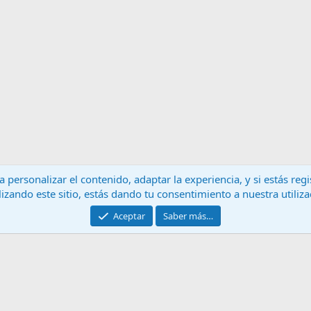
 personalizar el contenido, adaptar la experiencia, y si estás re
lizando este sitio, estás dando tu consentimiento a nuestra utiliz
Contáctanos
T
Aceptar
Saber más…
®
Community platform by XenForo
© 2010-2024 XenForo Ltd.