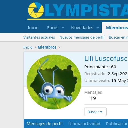
Inicio
Foros
Novedades
Miembros
Visitantes actuales
Nuevos mensajes de perfil
Buscar en m
Inicio
Miembros
Lili Luscofus
Principiante
·
60
Registrado
2 Sep 202
Última visita
15 May 
Mensajes
19
Buscar
Mensajes de perfil
Última actividad
Publicacio