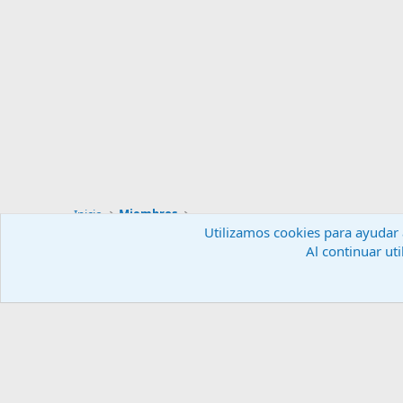
Inicio
Miembros
Utilizamos cookies para ayudar a
Al continuar uti
Español (ES)