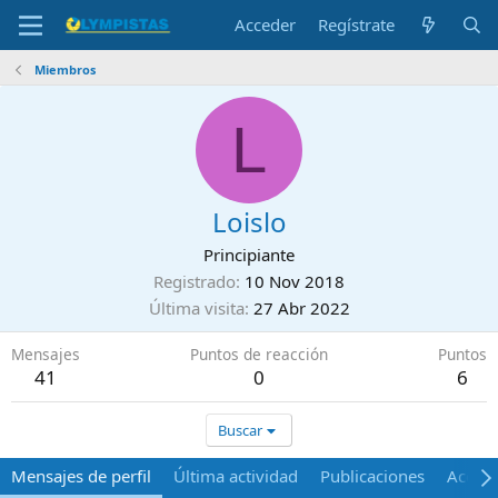
Acceder
Regístrate
Miembros
L
Loislo
Principiante
Registrado
10 Nov 2018
Última visita
27 Abr 2022
Mensajes
Puntos de reacción
Puntos
41
0
6
Buscar
Mensajes de perfil
Última actividad
Publicaciones
Acerca