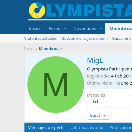
Inicio
Foros
Novedades
Miembros
Visitantes actuales
Nuevos mensajes de perfil
Buscar en m
Inicio
Miembros
MigL
M
Olympista Participant
Registrado
4 Feb 201
Última visita
18 Ene 
Mensajes
61
Buscar
Mensajes de perfil
Última actividad
Publicacio