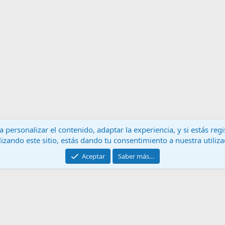
 personalizar el contenido, adaptar la experiencia, y si estás re
lizando este sitio, estás dando tu consentimiento a nuestra utiliz
Contáctanos
T
Aceptar
Saber más…
®
Community platform by XenForo
© 2010-2024 XenForo Ltd.