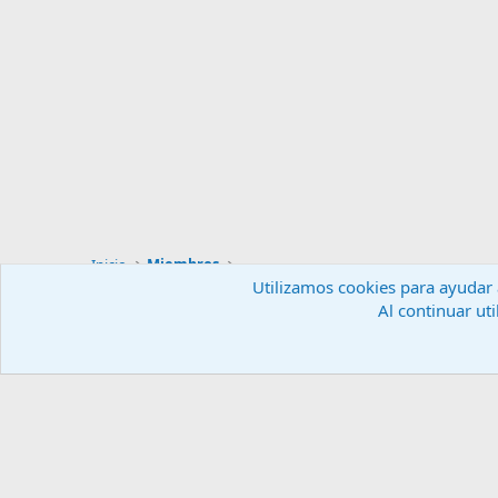
Inicio
Miembros
Utilizamos cookies para ayudar a
Al continuar uti
Español (ES)