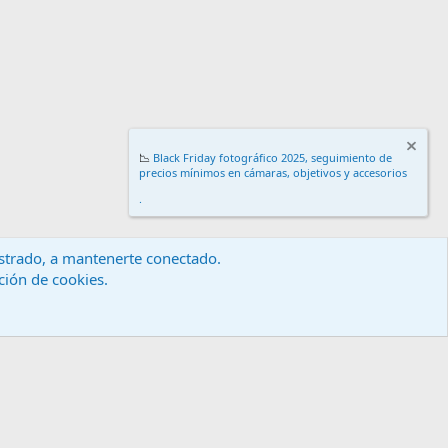
📉
Black Friday fotográfico 2025, seguimiento de
precios mínimos en cámaras, objetivos y accesorios
.
gistrado, a mantenerte conectado.
ación de cookies.
érminos y reglas
Política de privacidad
Ayuda
Inicio
R
S
S