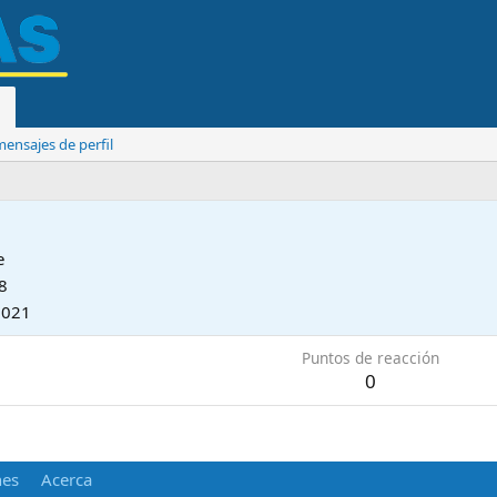
ensajes de perfil
e
8
2021
Puntos de reacción
0
nes
Acerca