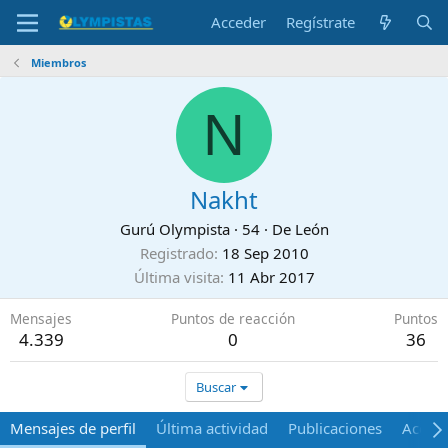
Acceder
Regístrate
Miembros
N
Nakht
Gurú Olympista
·
54
·
De
León
Registrado
18 Sep 2010
Última visita
11 Abr 2017
Mensajes
Puntos de reacción
Puntos
4.339
0
36
Buscar
Mensajes de perfil
Última actividad
Publicaciones
Acerca