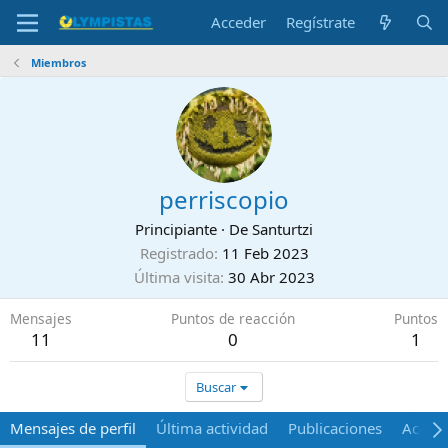
Acceder
Regístrate
Miembros
perriscopio
Principiante
·
De
Santurtzi
Registrado
11 Feb 2023
Última visita
30 Abr 2023
Mensajes
Puntos de reacción
Puntos
11
0
1
Buscar
Mensajes de perfil
Última actividad
Publicaciones
Acerca