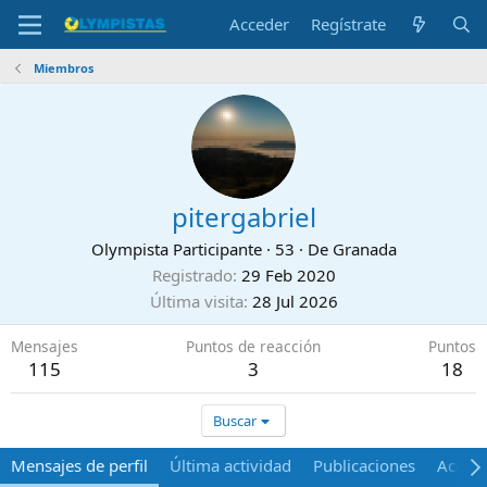
Acceder
Regístrate
Miembros
pitergabriel
Olympista Participante
·
53
·
De
Granada
Registrado
29 Feb 2020
Última visita
28 Jul 2026
Mensajes
Puntos de reacción
Puntos
115
3
18
Buscar
Mensajes de perfil
Última actividad
Publicaciones
Acerca