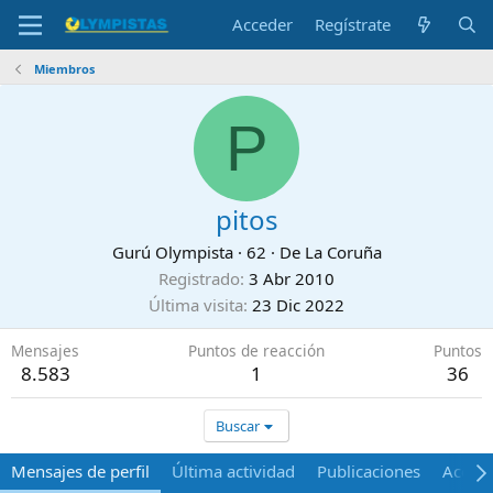
Acceder
Regístrate
Miembros
P
pitos
Gurú Olympista
·
62
·
De
La Coruña
Registrado
3 Abr 2010
Última visita
23 Dic 2022
Mensajes
Puntos de reacción
Puntos
8.583
1
36
Buscar
Mensajes de perfil
Última actividad
Publicaciones
Acerca