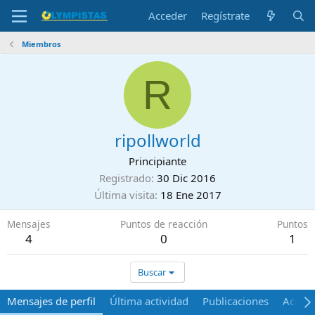
Acceder
Regístrate
Miembros
R
ripollworld
Principiante
Registrado
30 Dic 2016
Última visita
18 Ene 2017
Mensajes
Puntos de reacción
Puntos
4
0
1
Buscar
Mensajes de perfil
Última actividad
Publicaciones
Acerca