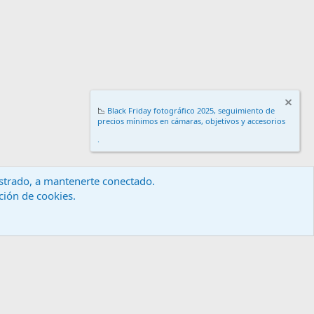
📉
Black Friday fotográfico 2025, seguimiento de
precios mínimos en cámaras, objetivos y accesorios
.
gistrado, a mantenerte conectado.
ación de cookies.
érminos y reglas
Política de privacidad
Ayuda
Inicio
R
S
S