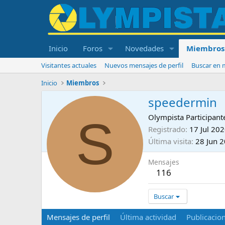
Inicio
Foros
Novedades
Miembros
Visitantes actuales
Nuevos mensajes de perfil
Buscar en m
Inicio
Miembros
speedermin
S
Olympista Participant
Registrado
17 Jul 20
Última visita
28 Jun 
Mensajes
116
Buscar
Mensajes de perfil
Última actividad
Publicacio