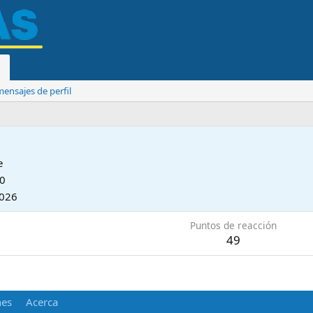
ensajes de perfil
e
20
2026
Puntos de reacción
49
nes
Acerca