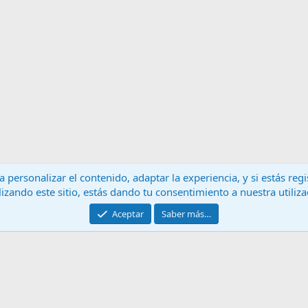
 personalizar el contenido, adaptar la experiencia, y si estás re
lizando este sitio, estás dando tu consentimiento a nuestra utiliz
Contáctanos
T
Aceptar
Saber más…
®
Community platform by XenForo
© 2010-2024 XenForo Ltd.