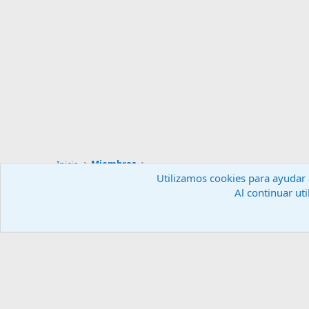
Inicio
Miembros
Utilizamos cookies para ayudar a
Al continuar uti
Español (ES)