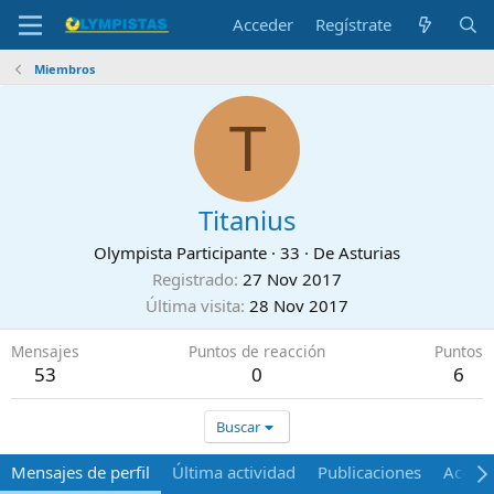
Acceder
Regístrate
Miembros
T
Titanius
Olympista Participante
·
33
·
De
Asturias
Registrado
27 Nov 2017
Última visita
28 Nov 2017
Mensajes
Puntos de reacción
Puntos
53
0
6
Buscar
Mensajes de perfil
Última actividad
Publicaciones
Acerca