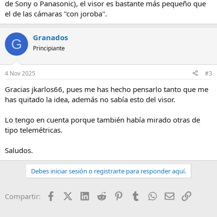
de Sony o Panasonic), el visor es bastante más pequeño que
el de las cámaras "con joroba".
Granados
G
Principiante
4 Nov 2025
#3
Gracias jkarlos66, pues me has hecho pensarlo tanto que me
has quitado la idea, además no sabía esto del visor.
Lo tengo en cuenta porque también había mirado otras de
tipo telemétricas.
Saludos.
Debes iniciar sesión o registrarte para responder aquí.
Facebook
X (Twitter)
LinkedIn
Reddit
Pinterest
Tumblr
WhatsApp
Email
Enlace
Compartir: