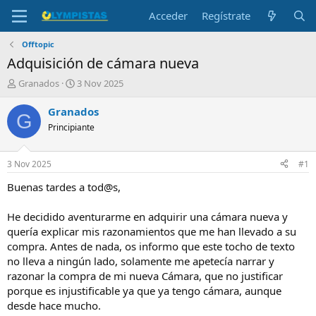
Acceder
Regístrate
Offtopic
Adquisición de cámara nueva
I
F
Granados
3 Nov 2025
n
e
i
c
Granados
G
c
h
Principiante
i
a
a
d
d
e
3 Nov 2025
#1
o
i
r
n
Buenas tardes a tod@s,
d
i
e
c
He decidido aventurarme en adquirir una cámara nueva y
l
i
quería explicar mis razonamientos que me han llevado a su
t
o
compra. Antes de nada, os informo que este tocho de texto
e
no lleva a ningún lado, solamente me apetecía narrar y
m
a
razonar la compra de mi nueva Cámara, que no justificar
porque es injustificable ya que ya tengo cámara, aunque
desde hace mucho.