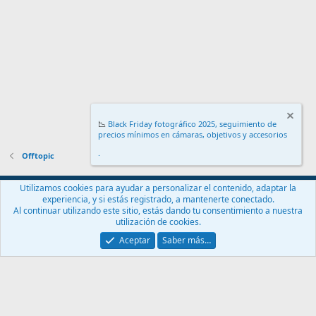
📉
Black Friday fotográfico 2025, seguimiento de
precios mínimos en cámaras, objetivos y accesorios
.
Offtopic
Español (ES)
Utilizamos cookies para ayudar a personalizar el contenido, adaptar la
experiencia, y si estás registrado, a mantenerte conectado.
Contáctanos
Términos y reglas
Política de privacidad
Ayuda
Al continuar utilizando este sitio, estás dando tu consentimiento a nuestra
Inicio
R
utilización de cookies.
S
S
Aceptar
Saber más…
®
Community platform by XenForo
© 2010-2024 XenForo Ltd.