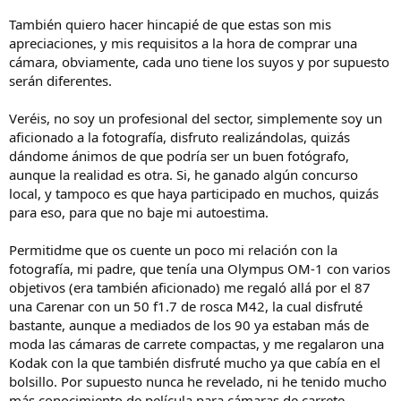
También quiero hacer hincapié de que estas son mis
apreciaciones, y mis requisitos a la hora de comprar una
cámara, obviamente, cada uno tiene los suyos y por supuesto
serán diferentes.
Veréis, no soy un profesional del sector, simplemente soy un
aficionado a la fotografía, disfruto realizándolas, quizás
dándome ánimos de que podría ser un buen fotógrafo,
aunque la realidad es otra. Si, he ganado algún concurso
local, y tampoco es que haya participado en muchos, quizás
para eso, para que no baje mi autoestima.
Permitidme que os cuente un poco mi relación con la
fotografía, mi padre, que tenía una Olympus OM-1 con varios
objetivos (era también aficionado) me regaló allá por el 87
una Carenar con un 50 f1.7 de rosca M42, la cual disfruté
bastante, aunque a mediados de los 90 ya estaban más de
moda las cámaras de carrete compactas, y me regalaron una
Kodak con la que también disfruté mucho ya que cabía en el
bolsillo. Por supuesto nunca he revelado, ni he tenido mucho
más conocimiento de película para cámaras de carrete.