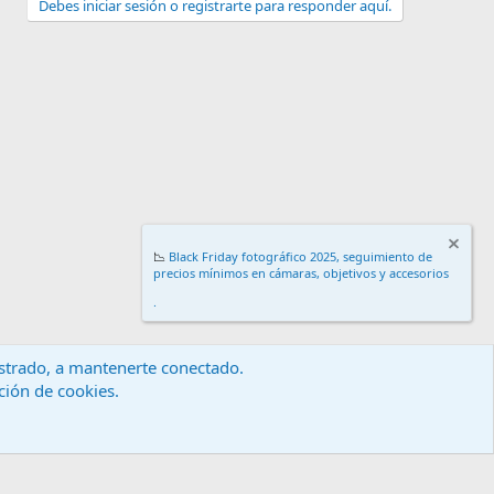
Debes iniciar sesión o registrarte para responder aquí.
📉
Black Friday fotográfico 2025, seguimiento de
precios mínimos en cámaras, objetivos y accesorios
.
gistrado, a mantenerte conectado.
ación de cookies.
érminos y reglas
Política de privacidad
Ayuda
Inicio
R
S
S