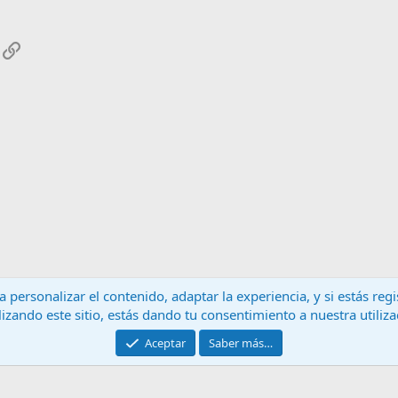
App
mail
Enlace
 personalizar el contenido, adaptar la experiencia, y si estás re
lizando este sitio, estás dando tu consentimiento a nuestra utiliz
Contáctanos
T
Aceptar
Saber más…
®
Community platform by XenForo
© 2010-2024 XenForo Ltd.