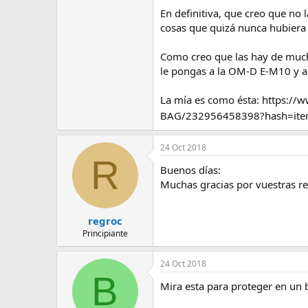
En definitiva, que creo que no 
cosas que quizá nunca hubiera 
Como creo que las hay de much
le pongas a la OM-D E-M10 y a
La mía es como ésta: https:
BAG/232956458398?hash=ite
24 Oct 2018
R
Buenos días:
Muchas gracias por vuestras res
regroc
Principiante
24 Oct 2018
B
Mira esta para proteger en un