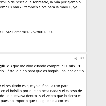
ornillo de rosca que sobresale, la mía por ejemplo
la omd10 mark I también sirve para la mark II, ya
rk-II-M2-Camera/182678607890?
#3
gilux 3
que me vino cuando compré la
Lumix L1
do... ésto lo digo para que os hagais una idea de "lo
 el resultado es que yo al final la uso para
en el bolsillo por que no pesa nada y el exceso de
e "lo que vaya dentro" y el velcro que la cierra es
 pues no importa que cuelgue de la correa.