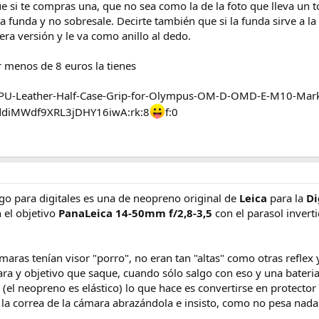
ue si te compras una, que no sea como la de la foto que lleva un t
 la funda y no sobresale. Decirte también que si la funda sirve a 
era versión y le va como anillo al dedo.
 menos de 8 euros la tienes
-PU-Leather-Half-Case-Grip-for-Olympus-OM-D-OMD-E-M10-Ma
diMWdf9XRL3jDHY16iwA:rk:8
f:0
ngo para digitales es una de neopreno original de
Leica
para la
Di
 el objetivo
PanaLeica 14-50mm f/2,8-3,5
con el parasol inverti
aras tenían visor "porro", no eran tan "altas" como otras reflex y
a y objetivo que saque, cuando sólo salgo con eso y una bateria 
l neopreno es elástico) lo que hace es convertirse en protector d
a correa de la cámara abrazándola e insisto, como no pesa nada