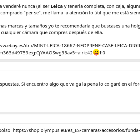
la venderé nunca (al ser
Leica
y tenerla completa, con caja, algun
comprado "per se", me llama la atención lo útil que me está sien
as marcas y tamaños yo te recomendaría que buscases una holgad
 cualquier cámara que compres después de ella.
//www.ebay.es/itm/MINT-LEICA-18667-NEOPRENE-CASE-LEICA-DI
m363d49759e:g:CjYAAOSwg35av5~a:rk:42
f:0
puestas. Si encuentro algo que valga la pena lo colgaré en el foro
 bolso https://shop.olympus.eu/es_ES/camaras/accesorios/funda