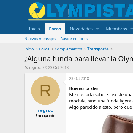
Inicio
Foros
Novedades
Miembros
Nuevos mensajes
Buscar en foros
Inicio
Foros
Complementos
Transporte
¿Alguna funda para llevar la Ol
I
F
regroc
23 Oct 2018
n
e
i
c
23 Oct 2018
c
h
R
Buenas tardes:
i
a
a
d
Me gustaría saber si existe un
d
e
mochila, sino una funda ligera 
o
i
Algo parecido a esto, pero qu
regroc
r
n
d
i
Principiante
e
c
l
i
t
o