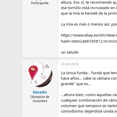
altura. Eso sí, te recomiendo q
Participante
ese tornillo está incrustado en
que la mía la heredé de la prim
La mía es más o menos así, por
https://www.ebay.es/itm/New
hash=item2a887e5812:m:mUd
un saludo
23 Oct 2018
La única funda... funda que te
hace años... cabe la cámara con
grande" que es...
Eznado
...ahora bien, como aquellas cám
Olympista de
cualquier combinación de cámar
renombre
volumen que tampoco es tanto (e
comodísimo dejándola unida a l