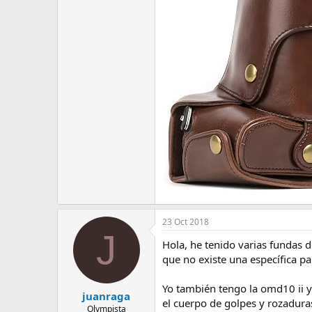
e
m
a
23 Oct 2018
J
Hola, he tenido varias fundas 
que no existe una específica pa
Yo también tengo la omd10 ii y
juanraga
el cuerpo de golpes y rozadura
Olympista