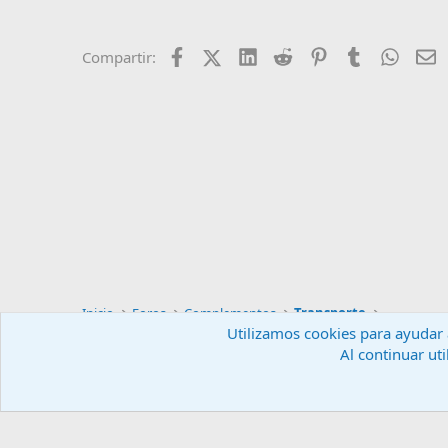
Facebook
X (Twitter)
LinkedIn
Reddit
Pinterest
Tumblr
Whats
E
Compartir:
Inicio
Foros
Complementos
Transporte
Utilizamos cookies para ayudar a
Al continuar uti
Español (ES)