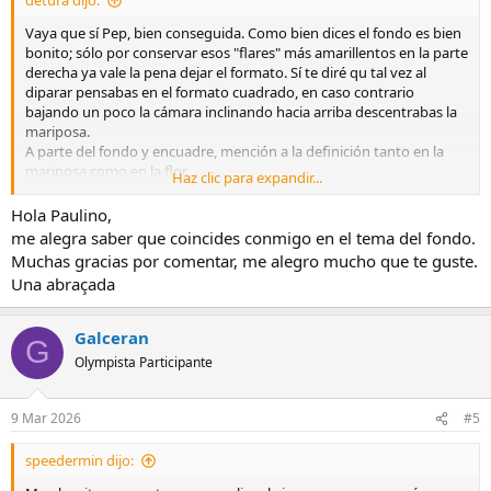
detura dijo:
Vaya que sí Pep, bien conseguida. Como bien dices el fondo es bien
bonito; sólo por conservar esos "flares" más amarillentos en la parte
derecha ya vale la pena dejar el formato. Sí te diré qu tal vez al
diparar pensabas en el formato cuadrado, en caso contrario
bajando un poco la cámara inclinando hacia arriba descentrabas la
mariposa.
A parte del fondo y encuadre, mención a la definición tanto en la
mariposa como en la flor.
Haz clic para expandir...
Una abraçada, Paulino
Hola Paulino,
me alegra saber que coincides conmigo en el tema del fondo.
Muchas gracias por comentar, me alegro mucho que te guste.
Una abraçada
Galceran
G
Olympista Participante
9 Mar 2026
#5
speedermin dijo: