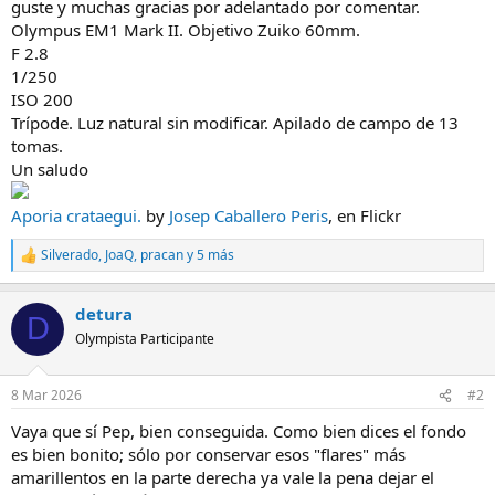
guste y muchas gracias por adelantado por comentar.
Olympus EM1 Mark II. Objetivo Zuiko 60mm.
F 2.8
1/250
ISO 200
Trípode. Luz natural sin modificar. Apilado de campo de 13
tomas.
Un saludo
Aporia crataegui.
by
Josep Caballero Peris
, en Flickr
Silverado
,
JoaQ
,
pracan
y 5 más
R
e
a
detura
c
D
c
Olympista Participante
i
o
n
8 Mar 2026
#2
e
s
Vaya que sí Pep, bien conseguida. Como bien dices el fondo
:
es bien bonito; sólo por conservar esos "flares" más
amarillentos en la parte derecha ya vale la pena dejar el