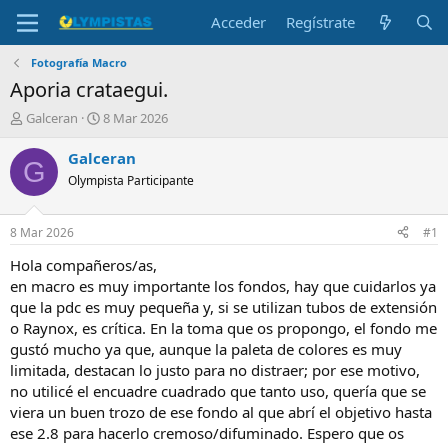
Acceder
Regístrate
Fotografía Macro
Aporia crataegui.
I
F
Galceran
8 Mar 2026
n
e
i
c
Galceran
G
c
h
Olympista Participante
i
a
a
d
d
e
8 Mar 2026
#1
o
i
r
n
Hola compañeros/as,
d
i
en macro es muy importante los fondos, hay que cuidarlos ya
e
c
que la pdc es muy pequeña y, si se utilizan tubos de extensión
l
i
o Raynox, es crítica. En la toma que os propongo, el fondo me
t
o
gustó mucho ya que, aunque la paleta de colores es muy
e
limitada, destacan lo justo para no distraer; por ese motivo,
m
a
no utilicé el encuadre cuadrado que tanto uso, quería que se
viera un buen trozo de ese fondo al que abrí el objetivo hasta
ese 2.8 para hacerlo cremoso/difuminado. Espero que os