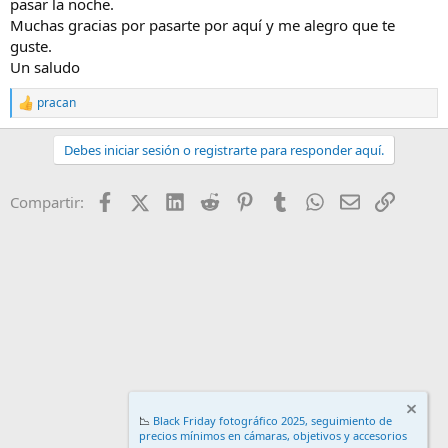
pasar la noche.
Muchas gracias por pasarte por aquí y me alegro que te
guste.
Un saludo
pracan
R
e
a
Debes iniciar sesión o registrarte para responder aquí.
c
c
i
Facebook
X (Twitter)
LinkedIn
Reddit
Pinterest
Tumblr
WhatsApp
Email
Enlace
Compartir:
o
n
e
s
:
📉
Black Friday fotográfico 2025, seguimiento de
precios mínimos en cámaras, objetivos y accesorios