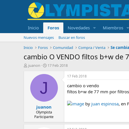
Inicio
Foros
Novedades
Miembros
Nuevos mensajes
Buscar en foros
Inicio
Foros
Comunidad
Compra / Venta
Se cambi
cambio O VENDO filtos b+w de 7
I
F
juanon
17 Feb 2018
n
e
i
c
17 Feb 2018
c
h
J
cambio o vendo
i
a
a
d
filtos b+w de 77 mm por filtr
d
e
o
i
image
by
juan espinosa
, en F
juanon
r
n
d
i
Olympista
Participante
e
c
l
i
t
o