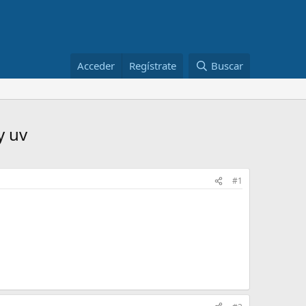
Acceder
Regístrate
Buscar
y uv
#1