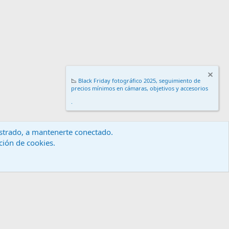
📉
Black Friday fotográfico 2025, seguimiento de
precios mínimos en cámaras, objetivos y accesorios
.
gistrado, a mantenerte conectado.
ación de cookies.
érminos y reglas
Política de privacidad
Ayuda
Inicio
R
S
S