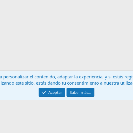
a
 personalizar el contenido, adaptar la experiencia, y si estás re
lizando este sitio, estás dando tu consentimiento a nuestra utiliz
Contáctanos
T
Aceptar
Saber más…
®
Community platform by XenForo
© 2010-2024 XenForo Ltd.