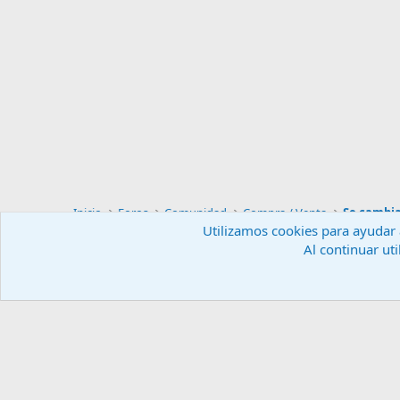
Inicio
Foros
Comunidad
Compra / Venta
Se cambi
Utilizamos cookies para ayudar a
Al continuar uti
Español (ES)