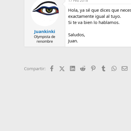
17 Feb 2018
e
m
Hola, ya sé que dices que nece
a
exactamente igual al tuyo.
Si te va bien lo hablamos.
Juankinki
Saludos,
Olympista de
Juan.
renombre
Facebook
X (Twitter)
LinkedIn
Reddit
Pinterest
Tumblr
Whats
E
Compartir: