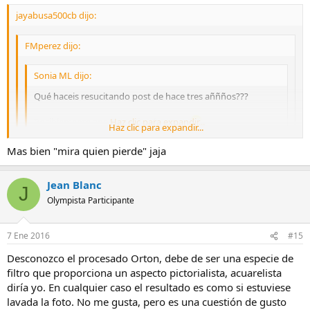
jayabusa500cb dijo:
FMperez dijo:
Sonia ML dijo:
Qué haceis resucitando post de hace tres aññños???
Posiblemente anonimo ni os lea ya....
Haz clic para expandir...
Haz clic para expandir...
Mamma mia, ni me había dado cuenta de la fecha
estoo
Mas bien "mira quien pierde" jaja
vaya goleada del Celta al Barsa no?
Haz clic para expandir...
Jean Blanc
J
Ya puestos............lo de ayer era futbol o "mira quien baila"
Olympista Participante
7 Ene 2016
#15
Desconozco el procesado Orton, debe de ser una especie de
filtro que proporciona un aspecto pictorialista, acuarelista
diría yo. En cualquier caso el resultado es como si estuviese
lavada la foto. No me gusta, pero es una cuestión de gusto