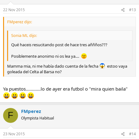
22 Nov 2015
#13
FMperez dijo:
Sonia ML dijo:
Qué haceis resucitando post de hace tres aññños???
Posiblemente anonimo ni os lea ya....
Mamma mia, ni me había dado cuenta de la fecha
estoo vaya
goleada del Celta al Barsa no?
Ya puestos............lo de ayer era futbol o "mira quien baila"
FMperez
F
Olympista Habitual
23 Nov 2015
#14