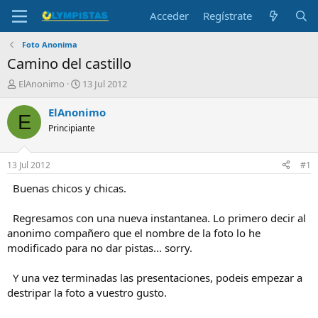
Acceder
Regístrate
Foto Anonima
Camino del castillo
I
F
ElAnonimo
13 Jul 2012
n
e
i
c
ElAnonimo
E
c
h
Principiante
i
a
a
d
d
e
13 Jul 2012
#1
o
i
r
n
Buenas chicos y chicas.
d
i
e
c
Regresamos con una nueva instantanea. Lo primero decir al
l
i
anonimo compañero que el nombre de la foto lo he
t
o
modificado para no dar pistas... sorry.
e
m
a
Y una vez terminadas las presentaciones, podeis empezar a
destripar la foto a vuestro gusto.