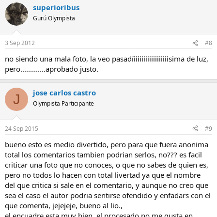
superioribus
Gurú Olympista
3 Sep 2012
#8
no siendo una mala foto, la veo pasadíiiiiiiiiiiiiiiiiiisima de luz,
pero.............aprobado justo.
jose carlos castro
J
Olympista Participante
24 Sep 2015
#9
bueno esto es medio divertido, pero para que fuera anonima
total los comentarios tambien podrian serlos, no??? es facil
criticar una foto que no conoces, o que no sabes de quien es,
pero no todos lo hacen con total livertad ya que el nombre
del que critica si sale en el comentario, y aunque no creo que
sea el caso el autor podria sentirse ofendido y enfadars con el
que comenta, jejejeje, bueno al lio.,
el encuadre esta muy bien, el procesado no me gusta en