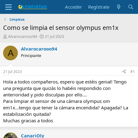
Acceder
Regístrate
Limpieza
Como se limpia el sensor olympus em1x
I
F
Alvarocarooo94
21 Jul 2023
n
e
i
c
Alvarocarooo94
A
c
h
Principiante
i
a
a
d
d
e
21 Jul 2023
#1
o
i
r
n
Hola a todos compañeros, espero que estéis genial! Tengo
d
i
una pregunta que quizás lo habéis respondido con
e
c
anterioridad y pido disculpas por ello....
l
i
Para limpiar el sensor de una cámara olympus om
t
o
em1x...tengo que tener la cámara encendida? Apagada? La
e
estabilización quitada?
m
a
Muchas gracias a todos
CanariOly