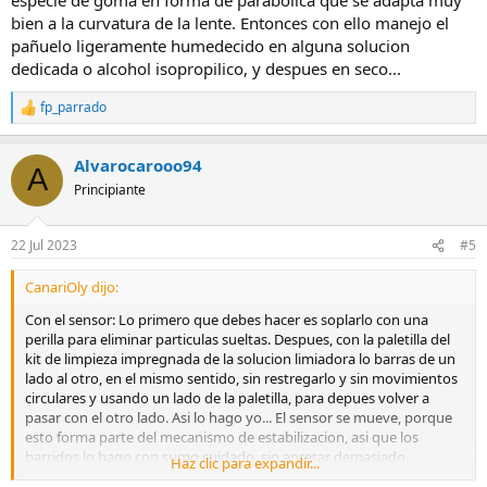
bien a la curvatura de la lente. Entonces con ello manejo el
pañuelo ligeramente humedecido en alguna solucion
dedicada o alcohol isopropilico, y despues en seco...
fp_parrado
R
e
a
Alvarocarooo94
c
A
c
Principiante
i
o
n
22 Jul 2023
#5
e
s
CanariOly dijo:
:
Con el sensor: Lo primero que debes hacer es soplarlo con una
perilla para eliminar particulas sueltas. Despues, con la paletilla del
kit de limpieza impregnada de la solucion limiadora lo barras de un
lado al otro, en el mismo sentido, sin restregarlo y sin movimientos
circulares y usando un lado de la paletilla, para depues volver a
pasar con el otro lado. Asi lo hago yo... El sensor se mueve, porque
esto forma parte del mecanismo de estabilizacion, asi que los
barridos lo hago con sumo cuidado, sin apretar demasiado.
Haz clic para expandir...