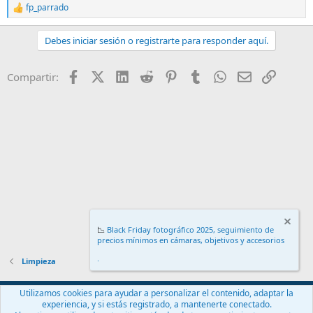
fp_parrado
R
e
a
Debes iniciar sesión o registrarte para responder aquí.
c
c
i
Facebook
X (Twitter)
LinkedIn
Reddit
Pinterest
Tumblr
WhatsApp
Email
Enlace
Compartir:
o
n
e
s
:
📉
Black Friday fotográfico 2025, seguimiento de
precios mínimos en cámaras, objetivos y accesorios
.
Limpieza
Español (ES)
Utilizamos cookies para ayudar a personalizar el contenido, adaptar la
experiencia, y si estás registrado, a mantenerte conectado.
Contáctanos
Términos y reglas
Política de privacidad
Ayuda