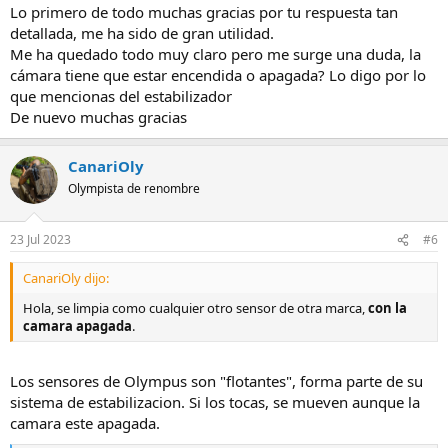
Con el ovjetivo, uso un paño tipico de limpiar gafas. Previamente
Lo primero de todo muchas gracias por tu respuesta tan
soplando con la pera. El mismo metodo para la parte deelantera
detallada, me ha sido de gran utilidad.
como para la trasera. Existen una herramientas tipo pincel, con
Me ha quedado todo muy claro pero me surge una duda, la
escobilla por un lado y una especie de goma en forma de parabolica
cámara tiene que estar encendida o apagada? Lo digo por lo
que se adapta muy bien a la curvatura de la lente. Entonces con ello
que mencionas del estabilizador
manejo el pañuelo ligeramente humedecido en alguna solucion
De nuevo muchas gracias
dedicada o alcohol isopropilico, y despues en seco...
CanariOly
Olympista de renombre
23 Jul 2023
#6
CanariOly dijo:
Hola, se limpia como cualquier otro sensor de otra marca,
con la
camara apagada
.
Los sensores de Olympus son "flotantes", forma parte de su
sistema de estabilizacion. Si los tocas, se mueven aunque la
camara este apagada.