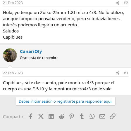
21 Feb 2023
#2
Hola, yo tengo un Zuiko 25mm 1.8f micro 4/3. No lo utilizo,
aunque tampoco pensaba venderlo, pero si todavía tienes
interés podemos llegar a un acuerdo.
Saludos
Capiblues
CanariOly
Olympista de renombre
22 Feb 2023
#3
Capiblues, si te das cuenta, pide montura 4/3 porque el
cuerpo es una E-510 y la montura micro4/3 no le vale.
Debes iniciar sesión o registrarte para responder aquí.
Facebook
X (Twitter)
LinkedIn
Reddit
Pinterest
Tumblr
WhatsApp
Email
Enlace
Compartir: