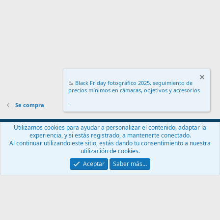
📉
Black Friday fotográfico 2025, seguimiento de
precios mínimos en cámaras, objetivos y accesorios
.
Se compra
Español (ES)
Utilizamos cookies para ayudar a personalizar el contenido, adaptar la
experiencia, y si estás registrado, a mantenerte conectado.
Contáctanos
Términos y reglas
Política de privacidad
Ayuda
Al continuar utilizando este sitio, estás dando tu consentimiento a nuestra
Inicio
R
utilización de cookies.
S
S
Aceptar
Saber más…
®
Community platform by XenForo
© 2010-2024 XenForo Ltd.