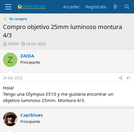
Acceder
Regístrate
Se compra
Compro objetivo 25mm luminoso montura
4/3
I
F
ZAIDA
24 Dic 2022
n
e
i
c
ZAIDA
Z
c
h
Principiante
i
a
a
d
d
e
24 Dic 2022
#1
o
i
r
n
Hola!
d
i
Tengo una Olympus E510 y me gustaría encontrar un
e
c
objetivo luminoso 25mm. Montura 4/3.
l
i
t
o
e
Capiblues
m
Principiante
a