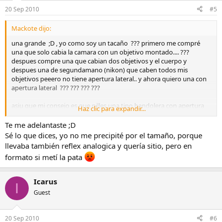
20 Sep 2010
#5
Mackote dijo:
una grande ;D , yo como soy un tacaño ??? primero me compré
una que solo cabia la camara con un objetivo montado.... ???
despues compre una que cabian dos objetivos y el cuerpo y
despues una de segundamano (nikon) que caben todos mis
objetivos peeero no tiene apertura lateral.. y ahora quiero una con
apertura lateral ??? ??? ??? ???
asiu que mi consejo es que pilles una tipo bandolera con apertura
Haz clic para expandir...
lateral las lowepro , katta etc son carillas pero las tienes de marcas
no tan conocidas por buenos precios , mirate en fotocasion o
Te me adelantaste ;D
fotobooom o algun sitio de esos :
Sé lo que dices, yo no me precipité por el tamaño, porque
llevaba también reflex analogica y quería sitio, pero en
formato si metí la pata
Icarus
I
Guest
20 Sep 2010
#6