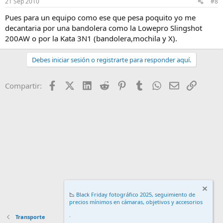
21 Sep 2010
#8
Pues para un equipo como ese que pesa poquito yo me
decantaria por una bandolera como la Lowepro Slingshot
200AW o por la Kata 3N1 (bandolera,mochila y X).
Debes iniciar sesión o registrarte para responder aquí.
Facebook
X (Twitter)
LinkedIn
Reddit
Pinterest
Tumblr
WhatsApp
Email
Enlace
Compartir:
📉
Black Friday fotográfico 2025, seguimiento de
precios mínimos en cámaras, objetivos y accesorios
.
Transporte