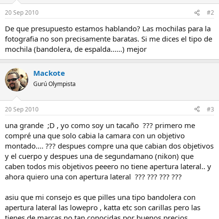
20 Sep 2010
#2
De que presupuesto estamos hablando? Las mochilas para la
fotografia no son precisamente baratas. Si me dices el tipo de
mochila (bandolera, de espalda......) mejor
Mackote
Gurú Olympista
20 Sep 2010
#3
una grande ;D , yo como soy un tacaño ??? primero me
compré una que solo cabia la camara con un objetivo
montado.... ??? despues compre una que cabian dos objetivos
y el cuerpo y despues una de segundamano (nikon) que
caben todos mis objetivos peeero no tiene apertura lateral.. y
ahora quiero una con apertura lateral ??? ??? ??? ???
asiu que mi consejo es que pilles una tipo bandolera con
apertura lateral las lowepro , katta etc son carillas pero las
tienes de marcas no tan conocidas por buenos precios ,