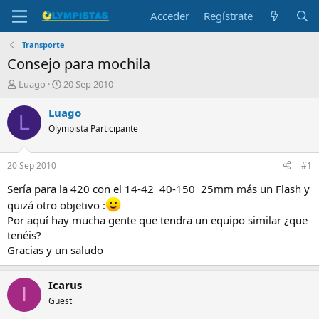
Acceder
Regístrate
Transporte
Consejo para mochila
I
F
Luago
20 Sep 2010
n
e
i
c
Luago
L
c
h
Olympista Participante
i
a
a
d
d
e
20 Sep 2010
#1
o
i
r
n
Sería para la 420 con el 14-42 40-150 25mm más un Flash y
d
i
quizá otro objetivo :
e
c
Por aquí hay mucha gente que tendra un equipo similar ¿que
l
i
tenéis?
t
o
Gracias y un saludo
e
m
a
Icarus
I
Guest