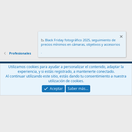
📉
Black Friday fotográfico 2025, seguimiento de
precios mínimos en cámaras, objetivos y accesorios
.
Profesionales
Español (ES)
Utilizamos cookies para ayudar a personalizar el contenido, adaptar la
experiencia, y si estás registrado, a mantenerte conectado.
Contáctanos
Términos y reglas
Política de privacidad
Ayuda
Al continuar utilizando este sitio, estás dando tu consentimiento a nuestra
Inicio
R
utilización de cookies.
S
S
Aceptar
Saber más…
®
Community platform by XenForo
© 2010-2024 XenForo Ltd.