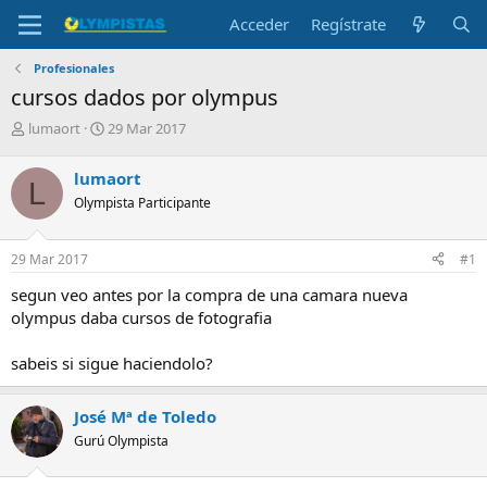
Acceder
Regístrate
Profesionales
cursos dados por olympus
I
F
lumaort
29 Mar 2017
n
e
i
c
lumaort
L
c
h
Olympista Participante
i
a
a
d
d
e
29 Mar 2017
#1
o
i
r
n
segun veo antes por la compra de una camara nueva
d
i
olympus daba cursos de fotografia
e
c
l
i
sabeis si sigue haciendolo?
t
o
e
m
José Mª de Toledo
a
Gurú Olympista