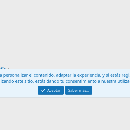
fía
 personalizar el contenido, adaptar la experiencia, y si estás re
lizando este sitio, estás dando tu consentimiento a nuestra utiliz
Contáctanos
T
Aceptar
Saber más…
®
Community platform by XenForo
© 2010-2024 XenForo Ltd.