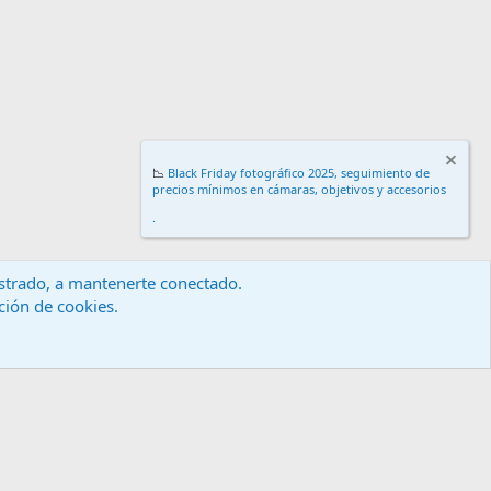
📉
Black Friday fotográfico 2025, seguimiento de
precios mínimos en cámaras, objetivos y accesorios
.
gistrado, a mantenerte conectado.
ación de cookies.
érminos y reglas
Política de privacidad
Ayuda
Inicio
R
S
S