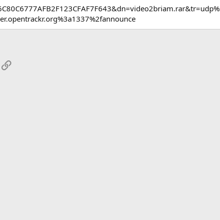
6C80C6777AFB2F123CFAF7F643&dn=video2briam.rar&tr=udp%3
er.opentrackr.org%3a1337%2fannounce
App
mail
Enlace