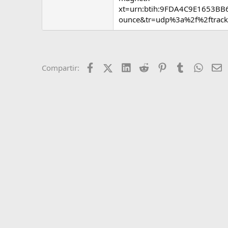
e
xt=urn:btih:9FDA4C9E1653BB
m
ounce&tr=udp%3a%2f%2ftrack
a
Facebook
X (Twitter)
LinkedIn
Reddit
Pinterest
Tumblr
Whats
E
Compartir: