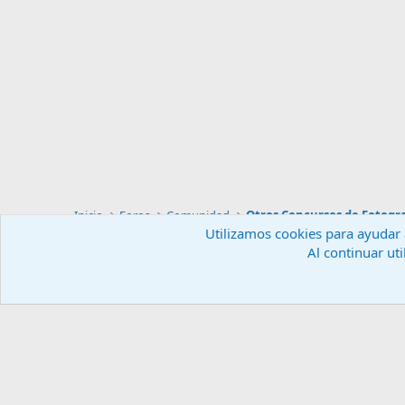
Inicio
Foros
Comunidad
Otros Concursos de Fotogra
Utilizamos cookies para ayudar a
Al continuar uti
Español (ES)