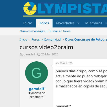
Inicio
Foros
Novedades
Miembros
Nuevos mensajes
Buscar en foros
Inicio
Foros
Comunidad
Otros Concursos de Fotogra
cursos video2braim
I
F
gamdalf
25 Mar 2026
n
e
i
c
25 Mar 2026
c
h
G
buenos días grupo, como sé po
i
a
a
d
actualmente no puedo trabajar 
d
e
con lo que fuera video2braim h
o
i
almacenados en copias de seguri
gamdalf
r
n
d
i
Olympista de
renombre
e
c
l
i
t
o
magnet:?