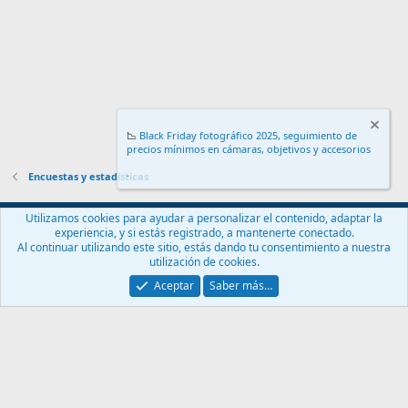
📉
Black Friday fotográfico 2025, seguimiento de
precios mínimos en cámaras, objetivos y accesorios
.
Encuestas y estadisticas
Español (ES)
Utilizamos cookies para ayudar a personalizar el contenido, adaptar la
experiencia, y si estás registrado, a mantenerte conectado.
Contáctanos
Términos y reglas
Política de privacidad
Ayuda
Al continuar utilizando este sitio, estás dando tu consentimiento a nuestra
Inicio
R
utilización de cookies.
S
S
Aceptar
Saber más…
®
Community platform by XenForo
© 2010-2024 XenForo Ltd.