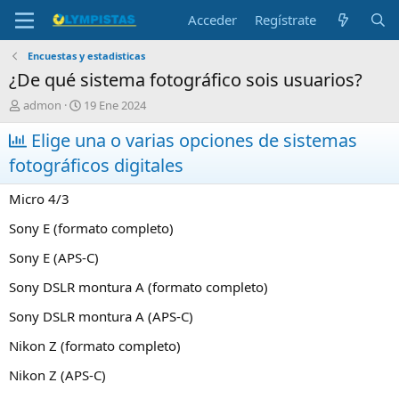
Acceder
Regístrate
Encuestas y estadisticas
¿De qué sistema fotográfico sois usuarios?
I
F
admon
19 Ene 2024
n
e
i
Elige una o varias opciones de sistemas
c
c
h
fotográficos digitales
i
a
a
d
Micro 4/3
d
e
o
i
Sony E (formato completo)
r
n
d
i
Sony E (APS-C)
e
c
l
i
Sony DSLR montura A (formato completo)
t
o
e
Sony DSLR montura A (APS-C)
m
Nikon Z (formato completo)
a
Nikon Z (APS-C)