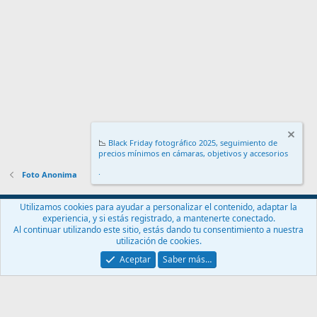
📉
Black Friday fotográfico 2025, seguimiento de
precios mínimos en cámaras, objetivos y accesorios
.
Foto Anonima
Español (ES)
Utilizamos cookies para ayudar a personalizar el contenido, adaptar la
experiencia, y si estás registrado, a mantenerte conectado.
Contáctanos
Términos y reglas
Política de privacidad
Ayuda
Al continuar utilizando este sitio, estás dando tu consentimiento a nuestra
Inicio
R
utilización de cookies.
S
S
Aceptar
Saber más…
®
Community platform by XenForo
© 2010-2024 XenForo Ltd.