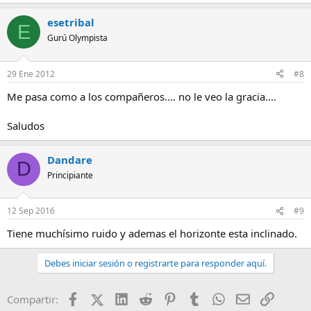
esetribal
E
Gurú Olympista
29 Ene 2012
#8
Me pasa como a los compañeros.... no le veo la gracia....
Saludos
Dandare
D
Principiante
12 Sep 2016
#9
Tiene muchísimo ruido y ademas el horizonte esta inclinado.
Debes iniciar sesión o registrarte para responder aquí.
Facebook
X (Twitter)
LinkedIn
Reddit
Pinterest
Tumblr
WhatsApp
Email
Enlace
Compartir: