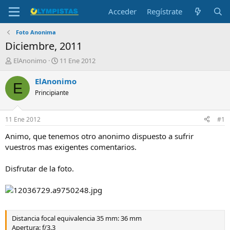
Acceder
Regístrate
Foto Anonima
Diciembre, 2011
I
F
ElAnonimo
11 Ene 2012
n
e
i
c
ElAnonimo
E
c
h
Principiante
i
a
a
d
d
e
11 Ene 2012
#1
o
i
r
n
Animo, que tenemos otro anonimo dispuesto a sufrir
d
i
vuestros mas exigentes comentarios.
e
c
l
i
Disfrutar de la foto.
t
o
e
m
a
Distancia focal equivalencia 35 mm: 36 mm
Apertura: f/3.3