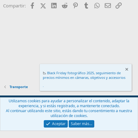
Facebook
X (Twitter)
LinkedIn
Reddit
Pinterest
Tumblr
WhatsApp
Email
Enlace
Compartir:
📉
Black Friday fotográfico 2025, seguimiento de
precios mínimos en cámaras, objetivos y accesorios
.
Transporte
Español (ES)
Utilizamos cookies para ayudar a personalizar el contenido, adaptar la
experiencia, y si estás registrado, a mantenerte conectado.
Contáctanos
Términos y reglas
Política de privacidad
Ayuda
Al continuar utilizando este sitio, estás dando tu consentimiento a nuestra
Inicio
R
utilización de cookies.
S
S
Aceptar
Saber más…
®
Community platform by XenForo
© 2010-2024 XenForo Ltd.