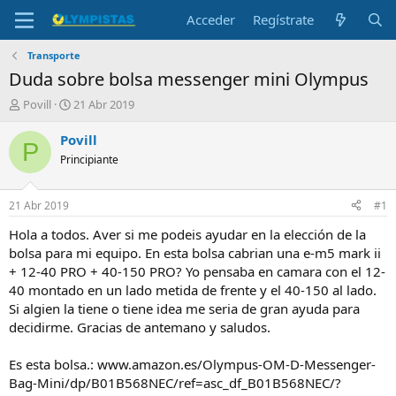
Acceder
Regístrate
Transporte
Duda sobre bolsa messenger mini Olympus
I
F
Povill
21 Abr 2019
n
e
i
c
Povill
P
c
h
Principiante
i
a
a
d
d
e
21 Abr 2019
#1
o
i
r
n
Hola a todos. Aver si me podeis ayudar en la elección de la
d
i
bolsa para mi equipo. En esta bolsa cabrian una e-m5 mark ii
e
c
+ 12-40 PRO + 40-150 PRO? Yo pensaba en camara con el 12-
l
i
40 montado en un lado metida de frente y el 40-150 al lado.
t
o
Si algien la tiene o tiene idea me seria de gran ayuda para
e
decidirme. Gracias de antemano y saludos.
m
a
Es esta bolsa.: www.amazon.es/Olympus-OM-D-Messenger-
Bag-Mini/dp/B01B568NEC/ref=asc_df_B01B568NEC/?