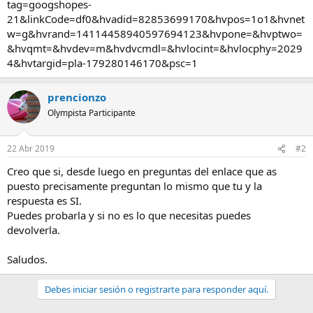
tag=googshopes-
21&linkCode=df0&hvadid=82853699170&hvpos=1o1&hvnet
w=g&hvrand=14114458940597694123&hvpone=&hvptwo=
&hvqmt=&hvdev=m&hvdvcmdl=&hvlocint=&hvlocphy=2029
4&hvtargid=pla-179280146170&psc=1
prencionzo
Olympista Participante
22 Abr 2019
#2
Creo que si, desde luego en preguntas del enlace que as
puesto precisamente preguntan lo mismo que tu y la
respuesta es SI.
Puedes probarla y si no es lo que necesitas puedes
devolverla.
Saludos.
Debes iniciar sesión o registrarte para responder aquí.