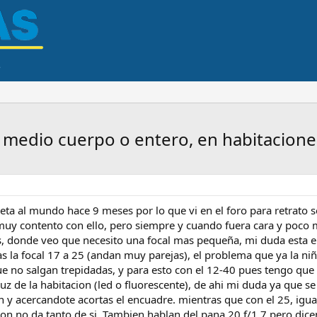
e medio cuerpo o entero, en habitacione
ta al mundo hace 9 meses por lo que vi en el foro para retrato s
muy contento con ello, pero siempre y cuando fuera cara y poco m
, donde veo que necesito una focal mas pequeña, mi duda esta en 
mas la focal 17 a 25 (andan muy parejas), el problema que ya la n
 no salgan trepidadas, y para esto con el 12-40 pues tengo que s
 luz de la habitacion (led o fluorescente), de ahi mi duda ya que 
on y acercandote acortas el encuadre. mientras que con el 25, ig
cion no da tanto de si. Tambien hablan del pana 20 f/1.7 pero dic