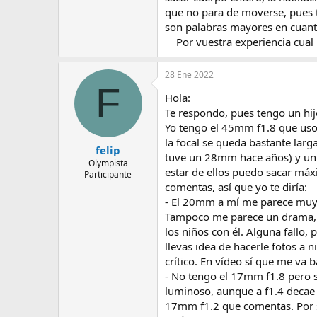
e
que no para de moverse, pues t
m
son palabras mayores en cuanto
a
Por vuestra experiencia cual u
28 Ene 2022
F
Hola:
Te respondo, pues tengo un hij
Yo tengo el 45mm f1.8 que uso 
la focal se queda bastante lar
felip
tuve un 28mm hace años) y un 
Olympista
estar de ellos puedo sacar máx
Participante
comentas, así que yo te diría:
- El 20mm a mí me parece muy b
Tampoco me parece un drama, yo
los niños con él. Alguna fallo
llevas idea de hacerle fotos a
crítico. En vídeo sí que me va 
- No tengo el 17mm f1.8 pero s
luminoso, aunque a f1.4 decae
17mm f1.2 que comentas. Por su