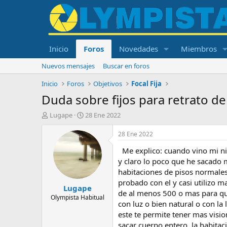
Inicio
Foros
Novedades
Miembros
Nuevos mensajes
Buscar en foros
Inicio
Foros
Objetivos
Focal Fija
Duda sobre fijos para retrato d
I
F
Lugape
28 Ene 2022
n
e
i
c
28 Ene 2022
c
h
Me explico: cuando vino mi nie
i
a
a
d
y claro lo poco que he sacado 
d
e
habitaciones de pisos normales
o
i
probado con el y casi utilizo 
Lugape
r
n
de al menos 500 o mas para que
d
i
Olympista Habitual
con luz o bien natural o con la
e
c
este te permite tener mas visi
l
i
t
o
sacar cuerpo entero, la habita