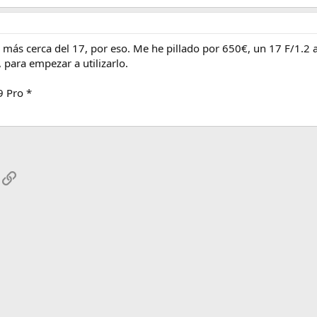
izo más cerca del 17, por eso. Me he pillado por 650€, un 17 F/1.2
 para empezar a utilizarlo.
9 Pro *
App
mail
Enlace