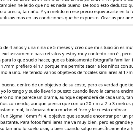
ambien he leido que no es nada bueno. De todo esto deduzco que 
 a precio, tamaño. Y ya metido en ese precio equivocarte en la fo
tilizais mas en las condiciones que he expuesto. Gracias por ade
o de 4 años y una niña de 5 meses y creo que mi situación es muy 
exclusivamente para retratos y estoy muy contento con él, pero 
ga para lo que suelo hacer, que es básicamente fotografía familia
17mm prefiero el 17 porque me permite sacar a los niños con su 
imo a uno. He tenido varios objetivos de focales similares al 1
ueno, dentro de un objetivo de su coste, pero es verdad que ti
 lo tengo y suelo llevarlo puesto cuando llevo la cámara encima
, pero no me parece un drama, aunque dependerá de cada uno, ta
 niños corriendo, aunque piensa que con un 20mm a 2 o 3 metros ya
bastante mal, la cámara duda mucho el foco y le cuesta enfocar.
í un Sigma 16mm f1.4, objetivo que se suele encontrar por un pr
 bastante. Para fotos familiares me va muy bien, pero es grande
 tamaño lo suelo usar, o bien cuando salgo específicamente a h