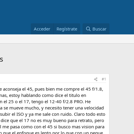
Acceder
Regístrate
Buscar
s
#1
e aconseja el 45, pues bien me compre el 45 f/1.8,
as, estoy hablando como dice el titulo en
el 25 o el 17, tengo el 12-40 f/2.8 PRO. He
iña se mueve mucho, y necesito tener una velocidad
ubir el ISO y ya me sale con ruido. Claro todo esto
se dice que el 17 no es muy bueno para retrato, pero
ual me pasa como con el 45 si busco mas vision para
en que el enfoque es lento por lo que con un peque