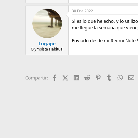
30 Ene 2022
Si es lo que he echo, y lo util
me llegue la semana que viene,
Enviado desde mi Redmi Note 
Lugape
Olympista Habitual
Facebook
X (Twitter)
LinkedIn
Reddit
Pinterest
Tumblr
Whats
E
Compartir: