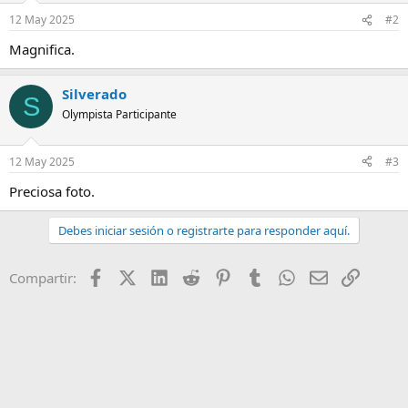
n
12 May 2025
#2
e
s
Magnifica.
:
Silverado
S
Olympista Participante
12 May 2025
#3
Preciosa foto.
Debes iniciar sesión o registrarte para responder aquí.
Facebook
X (Twitter)
LinkedIn
Reddit
Pinterest
Tumblr
WhatsApp
Email
Enlace
Compartir: