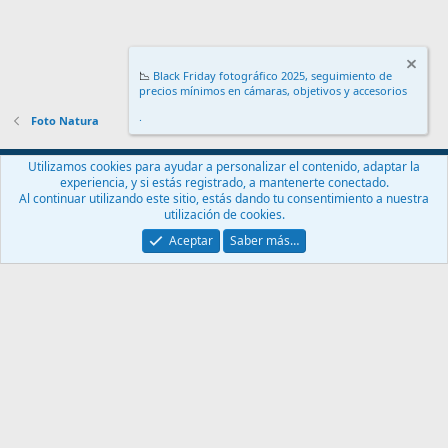
📉
Black Friday fotográfico 2025, seguimiento de
precios mínimos en cámaras, objetivos y accesorios
.
Foto Natura
Español (ES)
Utilizamos cookies para ayudar a personalizar el contenido, adaptar la
experiencia, y si estás registrado, a mantenerte conectado.
Contáctanos
Términos y reglas
Política de privacidad
Ayuda
Al continuar utilizando este sitio, estás dando tu consentimiento a nuestra
Inicio
R
utilización de cookies.
S
S
Aceptar
Saber más…
®
Community platform by XenForo
© 2010-2024 XenForo Ltd.