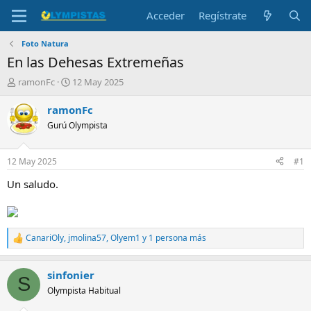
Acceder
Regístrate
Foto Natura
En las Dehesas Extremeñas
I
F
ramonFc
12 May 2025
n
e
i
c
ramonFc
c
h
Gurú Olympista
i
a
a
d
d
e
12 May 2025
#1
o
i
r
n
Un saludo.
d
i
e
c
l
i
t
o
CanariOly
,
jmolina57
,
Olyem1
y 1 persona más
R
e
e
m
a
a
sinfonier
c
S
c
Olympista Habitual
i
o