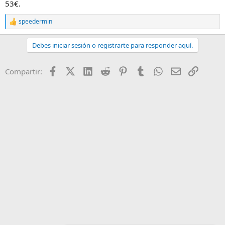
53€.
speedermin
R
e
a
Debes iniciar sesión o registrarte para responder aquí.
c
c
i
Facebook
X (Twitter)
LinkedIn
Reddit
Pinterest
Tumblr
WhatsApp
Email
Enlace
Compartir:
o
n
e
s
: