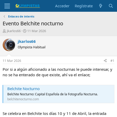
Acceder
Regístrate
Enlaces de interés
Evento Belchite nocturno
I
F
jkarlos66
11 Mar 2026
n
e
i
c
jkarlos66
c
h
Olympista Habitual
i
a
a
d
d
e
11 Mar 2026
#1
o
i
r
n
Por si a algún aficionado a las nocturnas le puede interesar, y
d
i
no se ha enterado de que existe, ahí va el enlace;
e
c
l
i
t
o
Belchite Nocturno
e
Belchite Nocturno: Capital Española de la Fotografía Nocturna.
m
belchitenocturno.com
a
Se celebra en Belchite los días 10 y 11 de Abril, la entrada