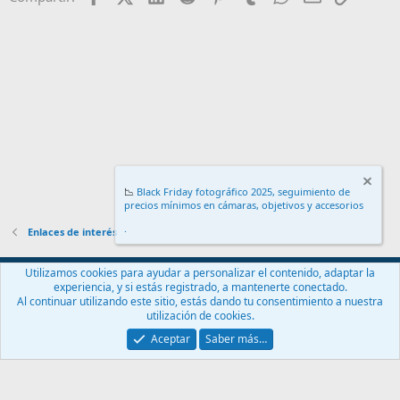
📉
Black Friday fotográfico 2025, seguimiento de
precios mínimos en cámaras, objetivos y accesorios
.
Enlaces de interés
Español (ES)
Utilizamos cookies para ayudar a personalizar el contenido, adaptar la
experiencia, y si estás registrado, a mantenerte conectado.
Contáctanos
Términos y reglas
Política de privacidad
Ayuda
Al continuar utilizando este sitio, estás dando tu consentimiento a nuestra
Inicio
R
utilización de cookies.
S
S
Aceptar
Saber más…
®
Community platform by XenForo
© 2010-2024 XenForo Ltd.