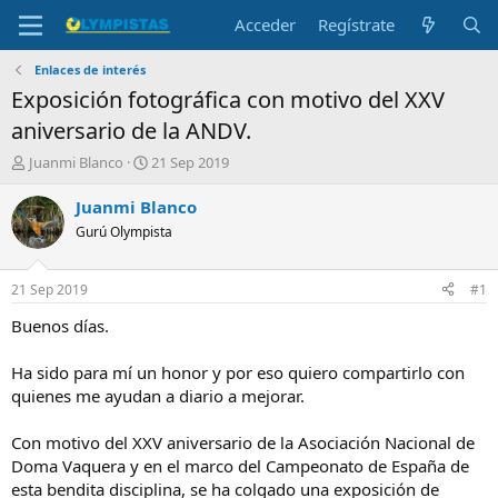
Acceder
Regístrate
Enlaces de interés
Exposición fotográfica con motivo del XXV
aniversario de la ANDV.
I
F
Juanmi Blanco
21 Sep 2019
n
e
i
c
Juanmi Blanco
c
h
Gurú Olympista
i
a
a
d
d
e
21 Sep 2019
#1
o
i
r
n
Buenos días.
d
i
e
c
Ha sido para mí un honor y por eso quiero compartirlo con
l
i
quienes me ayudan a diario a mejorar.
t
o
e
Con motivo del XXV aniversario de la Asociación Nacional de
m
a
Doma Vaquera y en el marco del Campeonato de España de
esta bendita disciplina, se ha colgado una exposición de