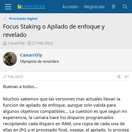
Acceder
Regístrate
Procesado digital
Focus Staking o Apilado de enfoque y
revelado
I
F
CanariOly
27 Feb 2023
n
e
i
c
CanariOly
c
h
Olympista de renombre
i
a
a
d
d
e
27 Feb 2023
#1
o
i
r
n
Buenas a todos...
d
i
e
c
Muchos sabemos que las versiones mas actuales llevan la
l
i
funcion de apilado de enfoque, aunque solo valida para
t
o
algunos objetivos compatibles... La cuestion es que segun mi
e
experiencia, la camara hace los disparos programados
m
a
recopilando cada disparo en RAW, una copia de cada una de
ellas en JPG y el procesado final, osease, el apilado, lo procesa