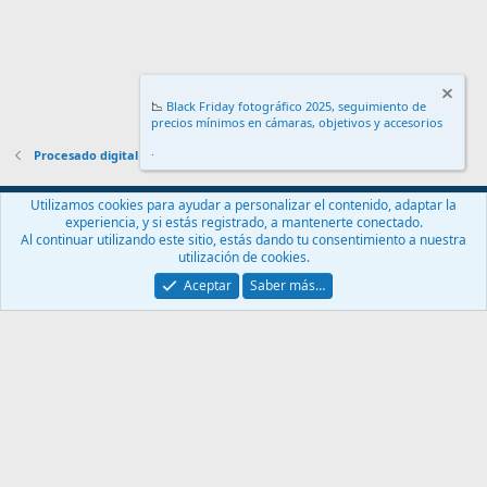
📉
Black Friday fotográfico 2025, seguimiento de
precios mínimos en cámaras, objetivos y accesorios
.
Procesado digital
Español (ES)
Utilizamos cookies para ayudar a personalizar el contenido, adaptar la
experiencia, y si estás registrado, a mantenerte conectado.
Contáctanos
Términos y reglas
Política de privacidad
Ayuda
Al continuar utilizando este sitio, estás dando tu consentimiento a nuestra
Inicio
R
utilización de cookies.
S
S
Aceptar
Saber más…
®
Community platform by XenForo
© 2010-2024 XenForo Ltd.