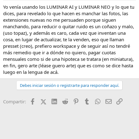
Yo venía usando los LUMINAR AI y LUMINAR NEO y lo que tu
dices, para revelado lo que hacen es manchar las fotos, las
extensiones nuevas no me persuaden porque siguen
manchando, para reducir o quitar ruido es un coñazo y malo,
(uso topaz), y además es caro, cada vez que inventan una
cosa, en lugar de actualizar, te la venden, eso que llaman
presset (creo), prefiero workspace y de seguir así no tendré
más remedio que ir a dónde no quiero, pagar cuotas
mensuales como si de una hipoteca se tratara (en miniatura),
en fin, gero arte (léase guero arte) que es como se dice hasta
luego en la lengua de acá.
Debes iniciar sesión o registrarte para responder aquí.
Facebook
X (Twitter)
LinkedIn
Reddit
Pinterest
Tumblr
WhatsApp
Email
Enlace
Compartir: