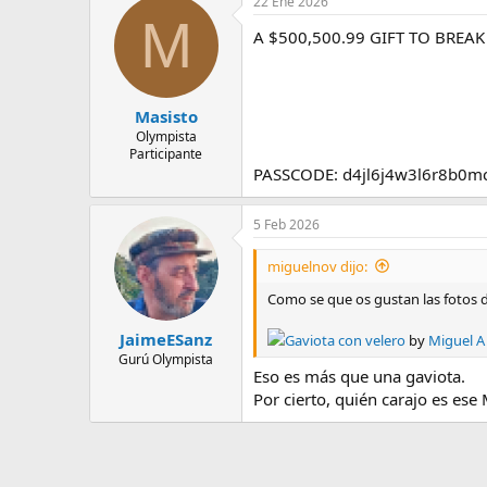
22 Ene 2026
c
e
M
c
m
A $500,500.99 GIFT TO BREAK
i
a
o
n
e
s
Masisto
:
Olympista
Participante
PASSCODE: d4jl6j4w3l6r8b0
5 Feb 2026
miguelnov dijo:
Como se que os gustan las fotos 
JaimeESanz
Gaviota con velero
by
Miguel A
Gurú Olympista
Eso es más que una gaviota.
Por cierto, quién carajo es ese