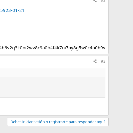
#2
855923-01-21
c4h6v2q3k0ni2wv8c9a0b4f4k7ni7ay8g5w0c4o0h9v
#3
Debes iniciar sesión o registrarte para responder aquí.