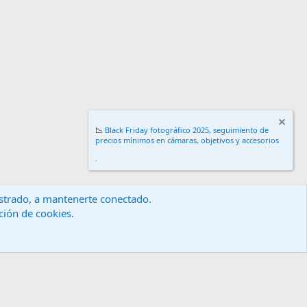
📉
Black Friday fotográfico 2025, seguimiento de
precios mínimos en cámaras, objetivos y accesorios
.
gistrado, a mantenerte conectado.
ación de cookies.
érminos y reglas
Política de privacidad
Ayuda
Inicio
R
S
S