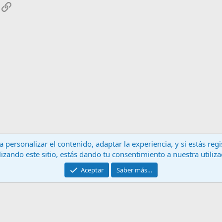
App
mail
Enlace
 personalizar el contenido, adaptar la experiencia, y si estás re
lizando este sitio, estás dando tu consentimiento a nuestra utiliz
Contáctanos
T
Aceptar
Saber más…
®
Community platform by XenForo
© 2010-2024 XenForo Ltd.