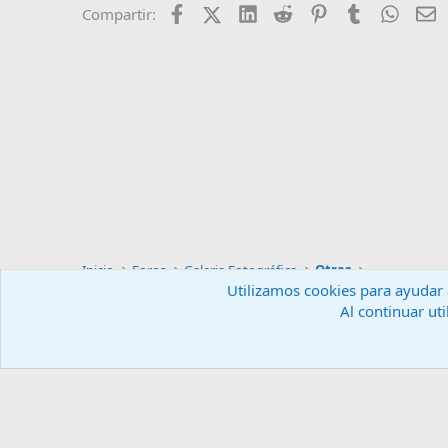
Facebook
X (Twitter)
LinkedIn
Reddit
Pinterest
Tumblr
Whats
E
Compartir:
Inicio
Foros
Galeria Fotográfica
Otras
Utilizamos cookies para ayudar a
Al continuar uti
Español (ES)