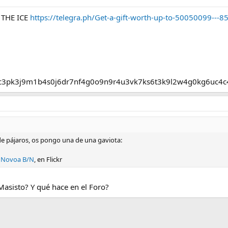
 THE ICE
https://telegra.ph/Get-a-gift-worth-up-to-50050099---
mc3pk3j9m1b4s0j6dr7nf4g0o9n9r4u3vk7ks6t3k9l2w4g0kg6uc4
de pájaros, os pongo una de una gaviota:
 Novoa B/N
, en Flickr
 Masisto? Y qué hace en el Foro?