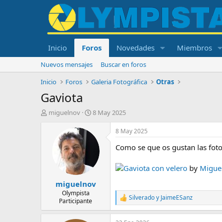
Inicio
Foros
Novedades
Miembros
Nuevos mensajes
Buscar en foros
Inicio
Foros
Galeria Fotográfica
Otras
Gaviota
I
F
miguelnov
8 May 2025
n
e
i
c
8 May 2025
c
h
Como se que os gustan las foto
i
a
a
d
d
e
Gaviota con velero
by
Migue
o
i
miguelnov
r
n
d
i
Olympista
Silverado
y
JaimeESanz
R
Participante
e
c
e
l
i
a
t
o