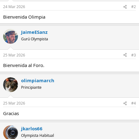
n
24 Mar 2026
#2
e
s
Bienvenida Olimpia
:
JaimeESanz
Gurú Olympista
25 Mar 2026
#3
Bienvenida al Foro.
olimpiamarch
Principiante
25 Mar 2026
#4
Gracias
jkarlos66
Olympista Habitual