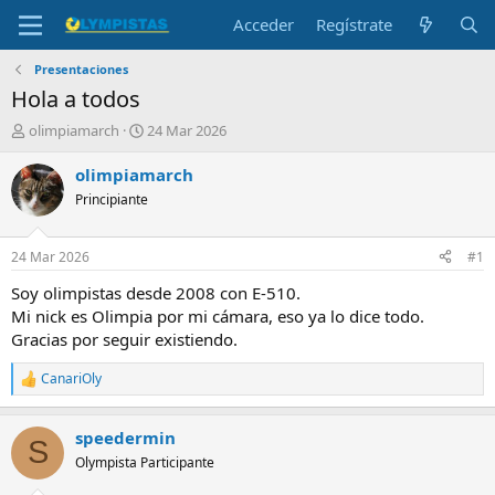
Acceder
Regístrate
Presentaciones
Hola a todos
I
F
olimpiamarch
24 Mar 2026
n
e
i
c
olimpiamarch
c
h
Principiante
i
a
a
d
d
e
24 Mar 2026
#1
o
i
r
n
Soy olimpistas desde 2008 con E-510.
d
i
Mi nick es Olimpia por mi cámara, eso ya lo dice todo.
e
c
Gracias por seguir existiendo.
l
i
t
o
CanariOly
R
e
e
m
a
a
speedermin
c
S
c
Olympista Participante
i
o