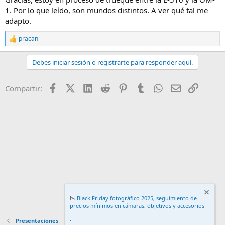
1. Por lo que leído, son mundos distintos. A ver qué tal me
adapto.
pracan
R
e
a
Debes iniciar sesión o registrarte para responder aquí.
c
c
i
Facebook
X (Twitter)
LinkedIn
Reddit
Pinterest
Tumblr
WhatsApp
Email
Enlace
Compartir:
o
n
e
s
:
📉
Black Friday fotográfico 2025, seguimiento de
precios mínimos en cámaras, objetivos y accesorios
.
Presentaciones